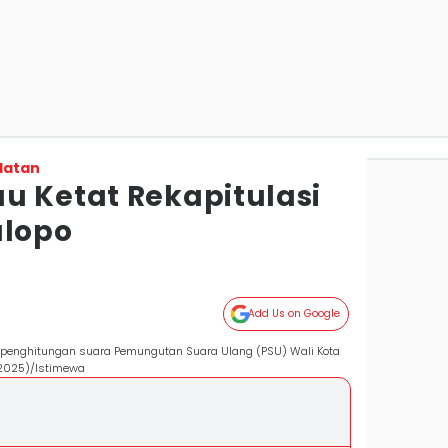
latan
u Ketat Rekapitulasi
alopo
Add Us on Google
il penghitungan suara Pemungutan Suara Ulang (PSU) Wali Kota
/2025)/Istimewa