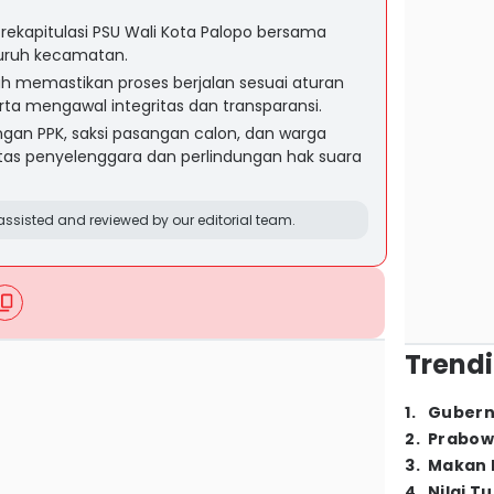
ekapitulasi PSU Wali Kota Palopo bersama
luruh kecamatan.
 memastikan proses berjalan sesuai aturan
erta mengawal integritas dan transparansi.
ngan PPK, saksi pasangan calon, dan warga
tas penyelenggara dan perlindungan hak suara
ssisted and reviewed by our editorial team.
Trendi
1
.
Gubern
2
.
Prabow
3
.
Makan B
4
.
Nilai T