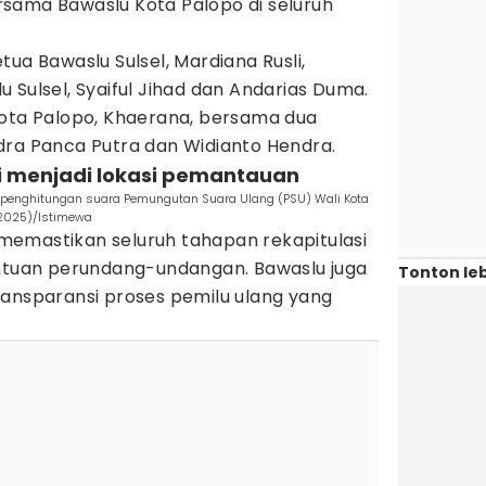
sama Bawaslu Kota Palopo di seluruh
ua Bawaslu Sulsel, Mardiana Rusli,
 Sulsel, Syaiful Jihad dan Andarias Duma.
Kota Palopo, Khaerana, bersama dua
dra Panca Putra dan Widianto Hendra.
di menjadi lokasi pemantauan
il penghitungan suara Pemungutan Suara Ulang (PSU) Wali Kota
/2025)/Istimewa
emastikan seluruh tahapan rekapitulasi
entuan perundang-undangan. Bawaslu juga
Tonton leb
ransparansi proses pemilu ulang yang