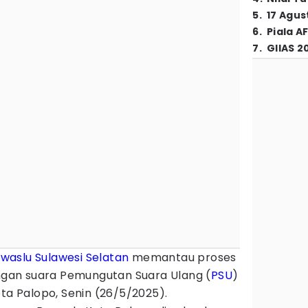
5
.
17 Agus
6
.
Piala A
7
.
GIIAS 2
waslu
Sulawesi Selatan
memantau proses
ungan suara Pemungutan Suara Ulang (
PSU
)
ota Palopo, Senin (26/5/2025).