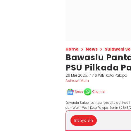
Home
News
Sulawesi Se
Bawaslu Panta
PSU Pilkada P
26 Mei 2025, 14:46 WIB
Kota Palopo
Ashrawi Muin
News
Channel
Bawaslu Sulsel pantau rekapitulasi has
dan Wakil Wali Kota Palopo, Senin (26/5
Intinya Sih