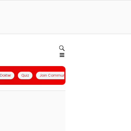
l Dokter
Quiz
Join Community