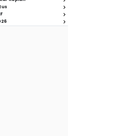
tus
FF
026