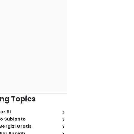
ng Topics
ur BI
o Subianto
ergizi Gratis
ukar Rupiah