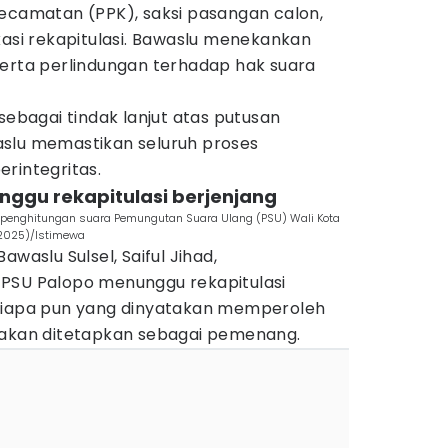
Kecamatan (PPK), saksi pasangan calon,
kasi rekapitulasi. Bawaslu menekankan
serta perlindungan terhadap hak suara
sebagai tindak lanjut atas putusan
slu memastikan seluruh proses
rintegritas.
unggu rekapitulasi berjenjang
il penghitungan suara Pemungutan Suara Ulang (PSU) Wali Kota
/2025)/Istimewa
awaslu Sulsel, Saiful Jihad,
PSU Palopo menunggu rekapitulasi
 siapa pun yang dinyatakan memperoleh
 akan ditetapkan sebagai pemenang.