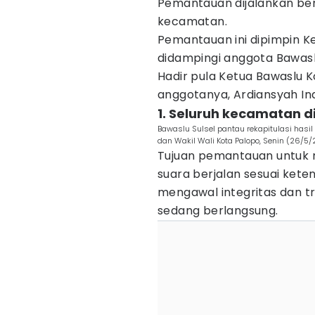
Pemantauan dijalankan ber
kecamatan.
Pemantauan ini dipimpin Ket
didampingi anggota Bawaslu
Hadir pula Ketua Bawaslu 
anggotanya, Ardiansyah In
1. Seluruh kecamatan 
Bawaslu Sulsel pantau rekapitulasi has
dan Wakil Wali Kota Palopo, Senin (26/5
Tujuan pemantauan untuk m
suara berjalan sesuai ket
mengawal integritas dan t
sedang berlangsung.