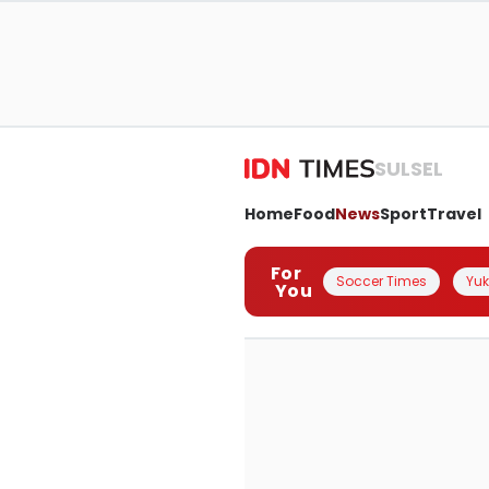
SULSEL
Home
Food
News
Sport
Travel
For
Soccer Times
Yuk 
You