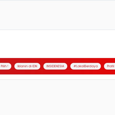
Pilih !
Iklanin di IDN
INSIDENESIA
#LokalBerdaya
Profi