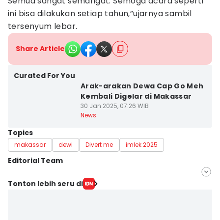
Semua sangat semangat. Semoga acara seperti
ini bisa dilakukan setiap tahun,”ujarnya sambil
tersenyum lebar.
Share Article
Curated For You
Arak-arakan Dewa Cap Go Meh
Kembali Digelar di Makassar
30 Jan 2025, 07:26 WIB
News
Topics
makassar
dewi
Divert me
imlek 2025
Editorial Team
Editor
Tonton lebih seru di
Irwan Idris
Editor