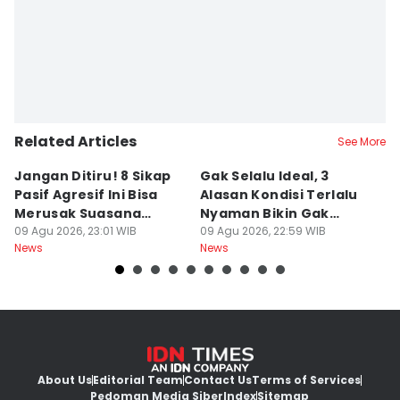
Ashrawi Muin
Related Articles
See More
Jangan Ditiru! 8 Sikap
Gak Selalu Ideal, 3
4
Pasif Agresif Ini Bisa
Alasan Kondisi Terlalu
y
Merusak Suasana
Nyaman Bikin Gak
P
Kantor
09 Agu 2026, 23:01 WIB
Berkembang
09 Agu 2026, 22:59 WIB
D
09
News
News
Ne
About Us
Editorial Team
Contact Us
Terms of Services
Pedoman Media Siber
Index
Sitemap