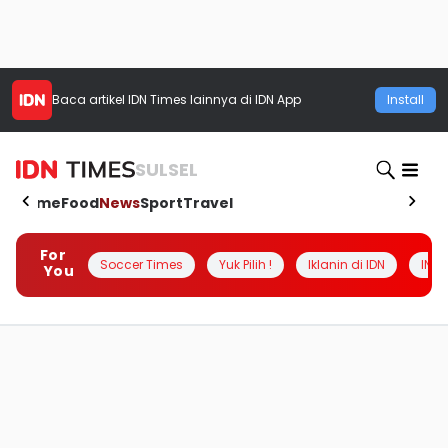
Baca artikel
IDN Times
lainnya di IDN App
Install
SULSEL
Home
Food
News
Sport
Travel
For
Soccer Times
Yuk Pilih !
Iklanin di IDN
INSI
You