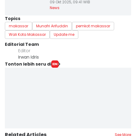
09 Okt 2025, 09:41 WIB
News
Topics
makassar
Munafri Arifuddin
pemkot makassar
Wali Kota Makassar
Update me
Editorial Team
Editor
Irwan Idris
Tonton lebih seru di
Related Articles
See More