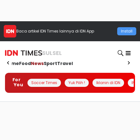
Baca artikel
IDN Times
lainnya di IDN App
Install
SULSEL
Home
Food
News
Sport
Travel
For
Soccer Times
Yuk Pilih !
Iklanin di IDN
INSI
You