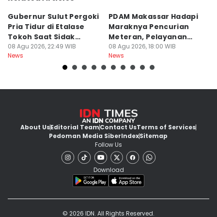
Gubernur Sulut Pergoki
PDAM Makassar Hadapi
P
Pria Tidur di Etalase
Maraknya Pencurian
M
Tokoh Saat Sidak
Meteran, Pelayanan
A
Gedung
08 Agu 2026, 22:49 WIB
Ikut Terdampak
08 Agu 2026, 18:00 WIB
K
08
News
News
Ne
About Us
Editorial Team
Contact Us
Terms of Services
Pedoman Media Siber
Index
Sitemap
Follow Us
Download
© 2026 IDN. All Rights Reserved.