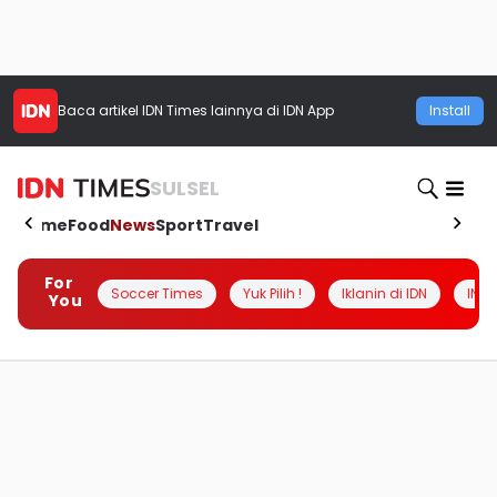
Baca artikel
IDN Times
lainnya di IDN App
Install
SULSEL
Home
Food
News
Sport
Travel
For
Soccer Times
Yuk Pilih !
Iklanin di IDN
INSI
You