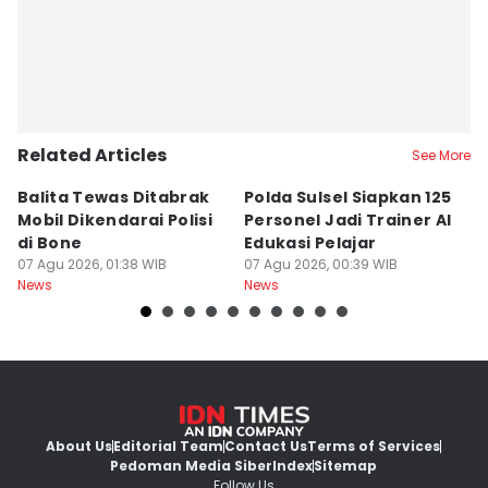
Related Articles
See More
Balita Tewas Ditabrak
Polda Sulsel Siapkan 125
G
Mobil Dikendarai Polisi
Personel Jadi Trainer AI
M
di Bone
Edukasi Pelajar
H
07 Agu 2026, 01:38 WIB
07 Agu 2026, 00:39 WIB
T
06
News
News
Ne
About Us
Editorial Team
Contact Us
Terms of Services
Pedoman Media Siber
Index
Sitemap
Follow Us