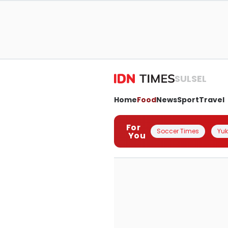
SULSEL
Home
Food
News
Sport
Travel
For
Soccer Times
Yuk 
You