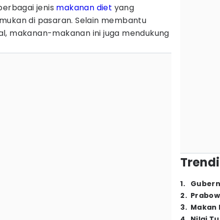
berbagai jenis
makanan
diet
yang
emukan di pasaran. Selain membantu
al, makanan-makanan ini juga mendukung
Trendi
1
.
Gubern
2
.
Prabow
3
.
Makan B
4
.
Nilai T