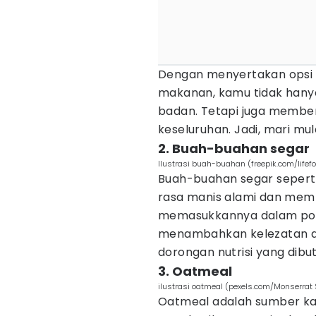
Dengan menyertakan opsi re
makanan, kamu tidak hany
badan. Tetapi juga member
keseluruhan. Jadi, mari mula
2. Buah-buahan segar
Ilustrasi buah-buahan (freepik.com/lifefo
Buah-buahan segar seperti
rasa manis alami dan memb
memasukkannya dalam pola
menambahkan kelezatan al
dorongan nutrisi yang dibu
3. Oatmeal
ilustrasi oatmeal (pexels.com/Monserrat 
Oatmeal adalah sumber ka