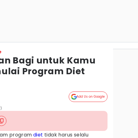
e
nan Bagi untuk Kamu
ulai Program Diet
Add Us on Google
y)
alam program
diet
tidak harus selalu