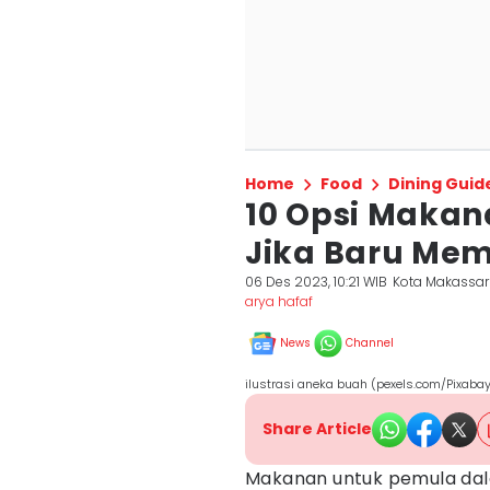
Home
Food
Dining Guid
10 Opsi Maka
Jika Baru Mem
06 Des 2023, 10:21 WIB
Kota Makassar
arya hafaf
News
Channel
ilustrasi aneka buah (pexels.com/Pixaba
Share Article
Makanan untuk pemula d