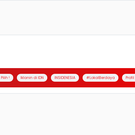
Pilih !
Iklanin di IDN
INSIDENESIA
#LokalBerdaya
Profi