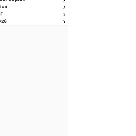
tus
FF
026