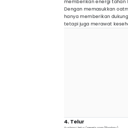
memberikan energi tahan
Dengan memasukkan oatmea
hanya memberikan dukunga
tetapi juga merawat kese
4. Telur
ilustrasi telur (pexels.com/Pixabay)