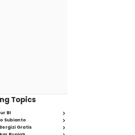
ng Topics
ur BI
o Subianto
ergizi Gratis
ukar Rupiah