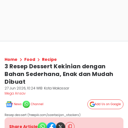
Home
Food
Recipe
3 Resep Dessert Kekinian dengan
Bahan Sederhana, Enak dan Mudah
Dibuat
27 Jun 2026, 10:24 WIB
Kota Makassar
Mega Ansav
News
Channel
Add Us on Google
Resep dessert (freepik.com/azerbaijan_stockers)
Share Article