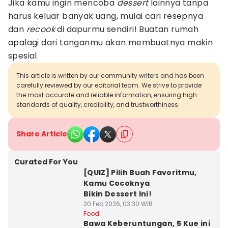
Jika kamu ingin mencoba
dessert
lainnya tanpa
harus keluar banyak uang, mulai cari resepnya
dan
recook
di dapurmu sendiri! Buatan rumah
apalagi dari tanganmu akan membuatnya makin
spesial.
This article is written by our community writers and has been
carefully reviewed by our editorial team. We strive to provide
the most accurate and reliable information, ensuring high
standards of quality, credibility, and trustworthiness.
Share Article
Curated For You
[QUIZ] Pilih Buah Favoritmu,
Kamu Cocoknya
Bikin Dessert Ini!
20 Feb 2026, 03:30 WIB
Food
Bawa Keberuntungan, 5 Kue ini