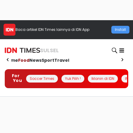
Baca artikel
IDN Times
lainnya di IDN App
Install
SULSEL
Home
Food
News
Sport
Travel
For
Soccer Times
Yuk Pilih !
Iklanin di IDN
INSI
You