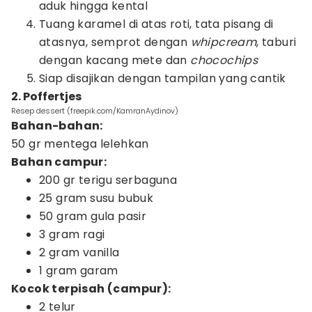
aduk hingga kental
Tuang karamel di atas roti, tata pisang di
atasnya, semprot dengan
whipcream
, taburi
dengan kacang mete dan
chocochips
Siap disajikan dengan tampilan yang cantik
2. Poffertjes
Resep dessert (freepik.com/KamranAydinov)
Bahan-bahan:
50 gr mentega lelehkan
Bahan campur:
200 gr terigu serbaguna
25 gram susu bubuk
50 gram gula pasir
3 gram ragi
2 gram vanilla
1 gram garam
Kocok terpisah (campur):
2 telur