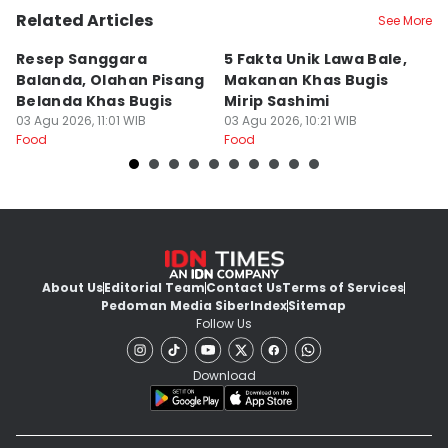
Related Articles
See More
Resep Sanggara
5 Fakta Unik Lawa Bale,
7 
Balanda, Olahan Pisang
Makanan Khas Bugis
S
Belanda Khas Bugis
Mirip Sashimi
T
03 Agu 2026, 11:01 WIB
03 Agu 2026, 10:21 WIB
02
Food
Food
Fo
About Us
Editorial Team
Contact Us
Terms of Services
Pedoman Media Siber
Index
Sitemap
Follow Us
Download