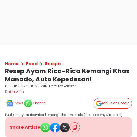
Home
Food
Recipe
Resep Ayam Rica-Rica Kemangi Khas
Manado, Auto Kepedesan!
05 Jun 2026, 08:38 WIB
Kota Makassar
Daffa Alfin
News
Channel
Add Us on Google
ilustrasi ayam rica-rica kemangi khas Manado (freepik.com/wirestock)
Share Article