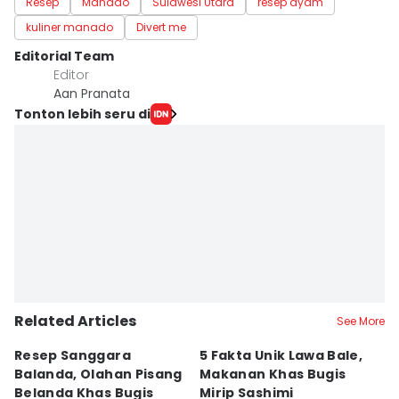
Resep
Manado
Sulawesi Utara
resep ayam
kuliner manado
Divert me
Editorial Team
Editor
Aan Pranata
Tonton lebih seru di
Related Articles
See More
Resep Sanggara
5 Fakta Unik Lawa Bale,
7 
Balanda, Olahan Pisang
Makanan Khas Bugis
S
Belanda Khas Bugis
Mirip Sashimi
T