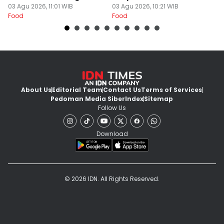
03 Agu 2026, 11:01 WIB
03 Agu 2026, 10:21 WIB
02
Food
Food
Fo
About Us
Editorial Team
Contact Us
Terms of Services
Pedoman Media Siber
Index
Sitemap
Follow Us
Download
© 2026 IDN. All Rights Reserved.