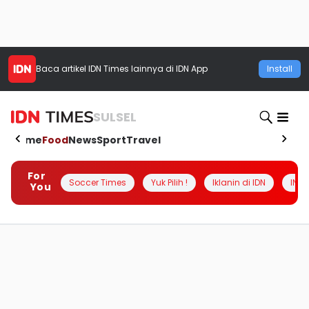
Baca artikel
IDN Times
lainnya di IDN App
Install
SULSEL
Home
Food
News
Sport
Travel
For
Soccer Times
Yuk Pilih !
Iklanin di IDN
INSI
You