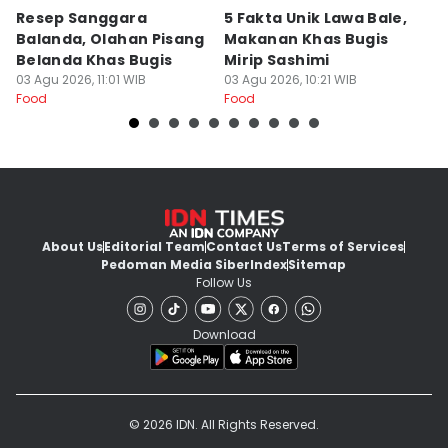
Resep Sanggara
5 Fakta Unik Lawa Bale,
7 
Balanda, Olahan Pisang
Makanan Khas Bugis
S
Belanda Khas Bugis
Mirip Sashimi
T
03 Agu 2026, 11:01 WIB
03 Agu 2026, 10:21 WIB
02
Food
Food
Fo
About Us
Editorial Team
Contact Us
Terms of Services
Pedoman Media Siber
Index
Sitemap
Follow Us
Download
© 2026 IDN. All Rights Reserved.