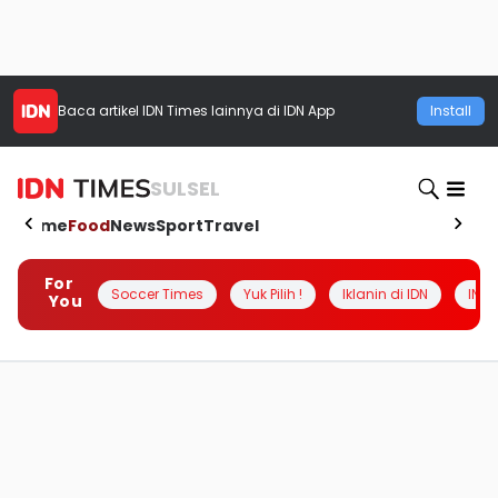
Baca artikel
IDN Times
lainnya di IDN App
Install
SULSEL
Home
Food
News
Sport
Travel
For
Soccer Times
Yuk Pilih !
Iklanin di IDN
INSI
You