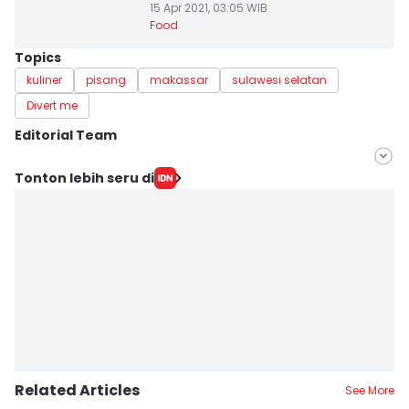
15 Apr 2021, 03:05 WIB
Food
Topics
kuliner
pisang
makassar
sulawesi selatan
Divert me
Editorial Team
Editor
Tonton lebih seru di
Aan Pranata
Editor
Ita Lismawati F Malau
Related Articles
See More