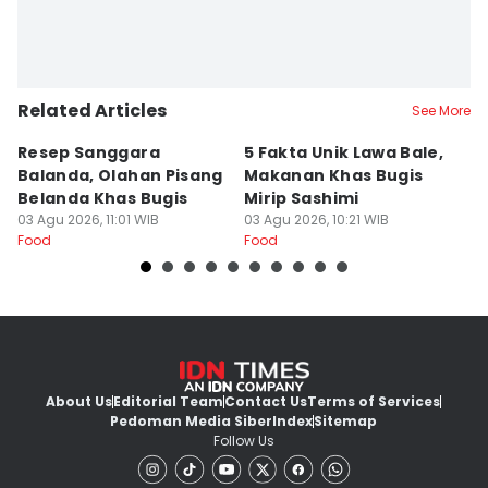
Related Articles
See More
Resep Sanggara
5 Fakta Unik Lawa Bale,
7 
Balanda, Olahan Pisang
Makanan Khas Bugis
S
Belanda Khas Bugis
Mirip Sashimi
T
03 Agu 2026, 11:01 WIB
03 Agu 2026, 10:21 WIB
02
Food
Food
Fo
About Us
Editorial Team
Contact Us
Terms of Services
Pedoman Media Siber
Index
Sitemap
Follow Us