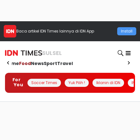
Baca artikel
IDN Times
lainnya di IDN App
Install
SULSEL
Home
Food
News
Sport
Travel
For
Soccer Times
Yuk Pilih !
Iklanin di IDN
INSI
You