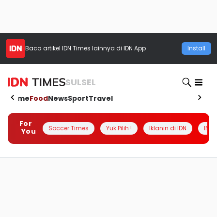
Baca artikel
IDN Times
lainnya di IDN App
Install
SULSEL
Home
Food
News
Sport
Travel
For
Soccer Times
Yuk Pilih !
Iklanin di IDN
INSI
You