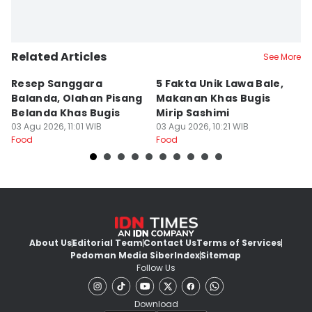
Related Articles
See More
Resep Sanggara
5 Fakta Unik Lawa Bale,
7 
Balanda, Olahan Pisang
Makanan Khas Bugis
S
Belanda Khas Bugis
Mirip Sashimi
T
03 Agu 2026, 11:01 WIB
03 Agu 2026, 10:21 WIB
02
Food
Food
Fo
About Us
Editorial Team
Contact Us
Terms of Services
Pedoman Media Siber
Index
Sitemap
Follow Us
Download