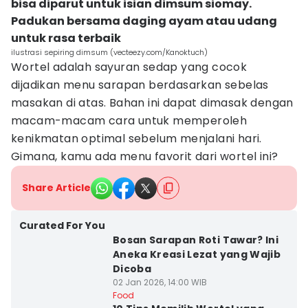
bisa diparut untuk isian dimsum siomay.
Padukan bersama daging ayam atau udang
untuk rasa terbaik
ilustrasi sepiring dimsum (vecteezy.com/Kanoktuch)
Wortel adalah sayuran sedap yang cocok
dijadikan menu sarapan berdasarkan sebelas
masakan di atas. Bahan ini dapat dimasak dengan
macam-macam cara untuk memperoleh
kenikmatan optimal sebelum menjalani hari.
Gimana, kamu ada menu favorit dari wortel ini?
Share Article
Curated For You
Bosan Sarapan Roti Tawar? Ini
Aneka Kreasi Lezat yang Wajib
Dicoba
02 Jan 2026, 14:00 WIB
Food