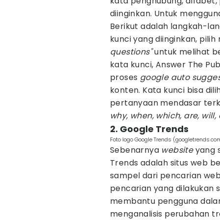
kata penghubung, alfabet, 
diinginkan. Untuk menggun
Berikut adalah langkah-la
kunci yang diinginkan, pili
questions"
untuk melihat 
kata kunci, Answer The Pu
proses
google auto sugges
konten. Kata kunci bisa di
pertanyaan mendasar terka
why, when, which, are, will,
2. Google Trends
Foto logo Google Trends (googletrends.co
Sebenarnya
website
yang 
Trends adalah situs web b
sampel dari pencarian we
pencarian yang dilakukan 
membantu pengguna dalam 
menganalisis perubahan tr