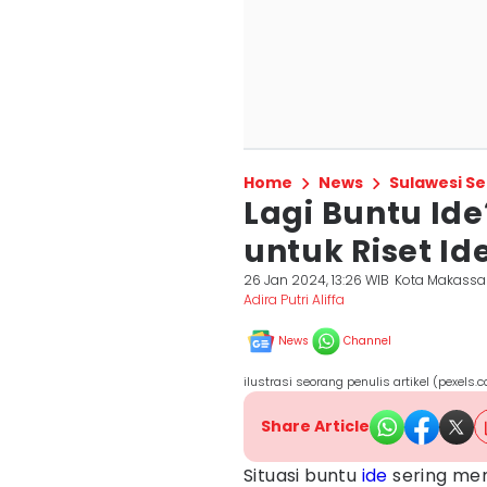
Home
News
Sulawesi Se
Lagi Buntu Ide
untuk Riset Id
26 Jan 2024, 13:26 WIB
Kota Makassa
Adira Putri Aliffa
News
Channel
ilustrasi seorang penulis artikel (pexels
Share Article
Situasi buntu
ide
sering men