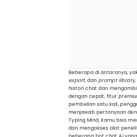
Beberapa di antaranya, yakn
export,
dan
prompt library
histori chat dan mengambi
dengan cepat, fitur premi
pembelian satu kali, pen
menjawab pertanyaan deng
Typing Mind, kamu bisa me
dan mengakses alat penelit
beberapa bot chat AI yan