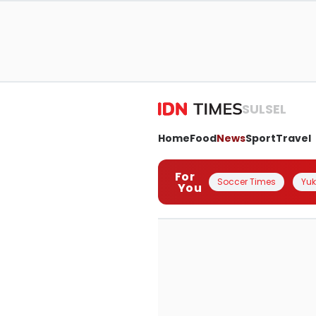
SULSEL
Home
Food
News
Sport
Travel
For
Soccer Times
Yuk 
You