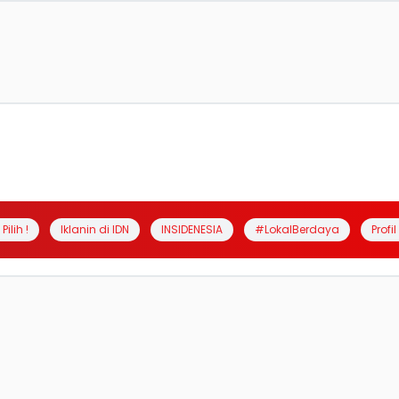
Pilih !
Iklanin di IDN
INSIDENESIA
#LokalBerdaya
Profi