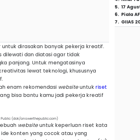
5
.
17 Agus
6
.
Piala A
7
.
GIIAS 2
r untuk dirasakan banyak pekerja kreatif.
s dilewati dan diatasi agar tidak
gka panjang. Untuk mengatasinya
kreativitas lewat teknologi, khususnya
f.
alah enam rekomendasi
website
untuk
riset
yang bisa bantu kamu jadi pekerja kreatif
 Public (dok/answerthepublic.com)
 sebuah
website
untuk keperluan riset kata
 ide konten yang cocok atau yang