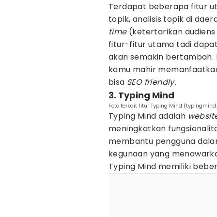
Terdapat beberapa fitur ut
topik, analisis topik di daer
time
(ketertarikan audiens
fitur-fitur utama tadi dap
akan semakin bertambah. B
kamu mahir memanfaatkan
bisa
SEO friendly.
3. Typing Mind
Foto terkait fitur Typing Mind (typingmin
Typing Mind adalah
websit
meningkatkan fungsionali
membantu pengguna dalam 
kegunaan yang menawarkan 
Typing Mind memiliki beber