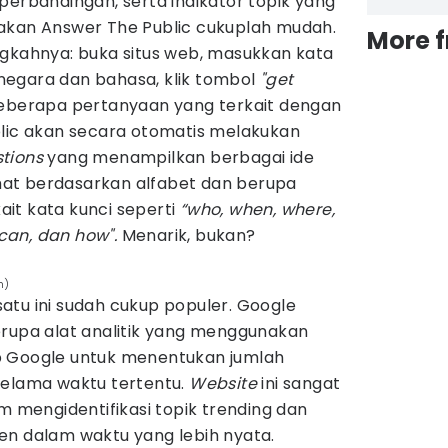
perbandingan, serta indikator topik yang
akan Answer The Public cukuplah mudah.
More 
ngkahnya: buka situs web, masukkan kata
h negara dan bahasa, klik tombol
"get
beberapa pertanyaan yang terkait dengan
blic akan secara otomatis melakukan
tions
yang menampilkan berbagai ide
lihat berdasarkan alfabet dan berupa
it kata kunci seperti
“who, when, where,
 can, dan how".
Menarik, bukan?
m)
satu ini sudah cukup populer. Google
erupa alat analitik yang menggunakan
b Google untuk menentukan jumlah
selama waktu tertentu.
Website
ini sangat
mengidentifikasi topik trending dan
en dalam waktu yang lebih nyata.