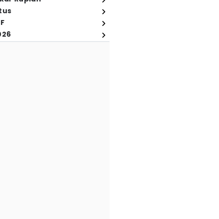
tus
FF
026