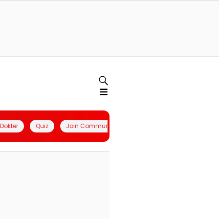
l Dokter
Quiz
Join Community