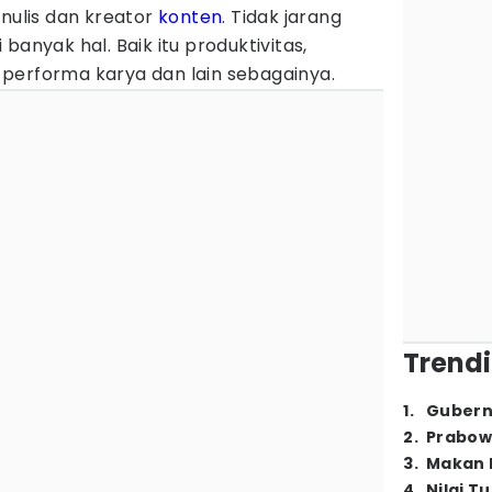
enulis dan kreator
konten
. Tidak jarang
banyak hal. Baik itu produktivitas,
performa karya dan lain sebagainya.
Trendi
1
.
Gubern
2
.
Prabow
3
.
Makan B
4
.
Nilai T