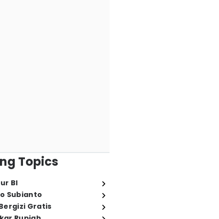
ng Topics
ur BI
o Subianto
ergizi Gratis
ukar Rupiah