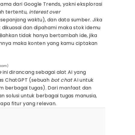
ama dari Google Trends, yakni eksplorasi
ah tertentu,
interest over
 sepanjang waktu), dan data sumber. Jika
at dikuasai dan dipahami maka stok idemu
ahkan tidak hanya bertambah ide, jika
nya maka konten yang kamu ciptakan
d.com)
e
ini dirancang sebagai alat AI yang
tas ChatGPT (sebuah
bot chat
AI untuk
berbagai tugas). Dari manfaat dan
solusi untuk berbagai tugas manusia,
apa fitur yang relevan.