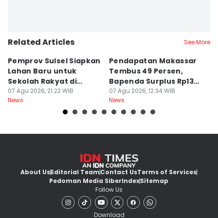
Related Articles
See More
Pemprov Sulsel Siapkan
Pendapatan Makassar
P
Lahan Baru untuk
Tembus 49 Persen,
P
Sekolah Rakyat di
Bapenda Surplus Rp130
B
Makassar
07 Agu 2026, 21:22 WIB
Miliar
07 Agu 2026, 12:34 WIB
B
07
News
News
Ne
About Us
Editorial Team
Contact Us
Terms of Services
Pedoman Media Siber
Index
Sitemap
Follow Us
Download