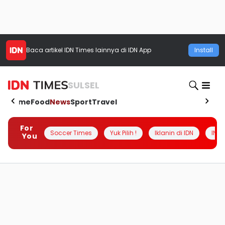
Baca artikel
IDN Times
lainnya di IDN App
Install
SULSEL
Home
Food
News
Sport
Travel
For
Soccer Times
Yuk Pilih !
Iklanin di IDN
INSI
You