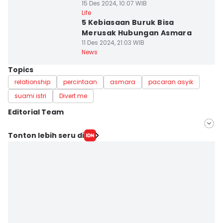
15 Des 2024, 10:07 WIB
Life
5 Kebiasaan Buruk Bisa
Merusak Hubungan Asmara
11 Des 2024, 21:03 WIB
News
Topics
relationship
percintaan
asmara
pacaran asyik
suami istri
Divert me
Editorial Team
Editor
Tonton lebih seru di
Irwan Idris
Editor
Aan Pranata