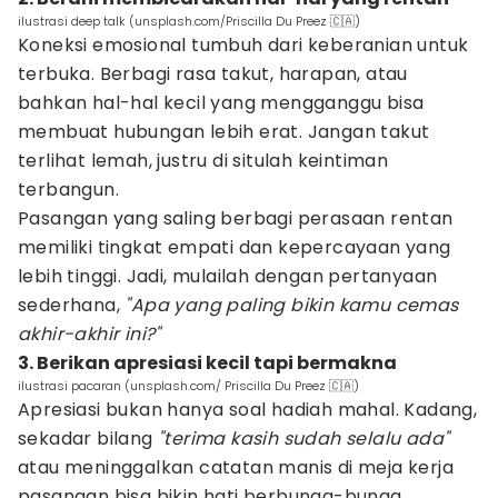
ilustrasi deep talk (unsplash.com/Priscilla Du Preez 🇨🇦)
Koneksi emosional tumbuh dari keberanian untuk
terbuka. Berbagi rasa takut, harapan, atau
bahkan hal-hal kecil yang mengganggu bisa
membuat hubungan lebih erat. Jangan takut
terlihat lemah, justru di situlah keintiman
terbangun.
Pasangan yang saling berbagi perasaan rentan
memiliki tingkat empati dan kepercayaan yang
lebih tinggi. Jadi, mulailah dengan pertanyaan
sederhana,
"Apa yang paling bikin kamu cemas
akhir-akhir ini?"
3. Berikan apresiasi kecil tapi bermakna
ilustrasi pacaran (unsplash.com/ Priscilla Du Preez 🇨🇦)
Apresiasi bukan hanya soal hadiah mahal. Kadang,
sekadar bilang
"terima kasih sudah selalu ada"
atau meninggalkan catatan manis di meja kerja
pasangan bisa bikin hati berbunga-bunga.