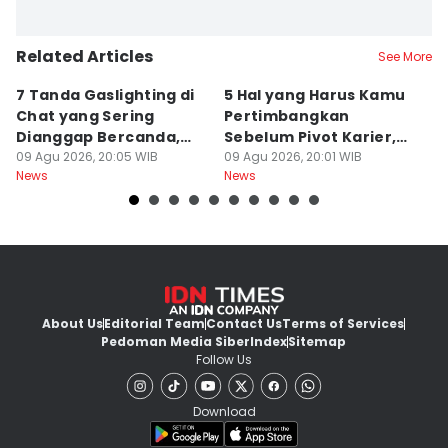
Related Articles
See More
7 Tanda Gaslighting di
5 Hal yang Harus Kamu
5
Chat yang Sering
Pertimbangkan
P
Dianggap Bercanda,
Sebelum Pivot Karier,
D
Hati-Hati!
09 Agu 2026, 20:05 WIB
Jangan Skip!
09 Agu 2026, 20:01 WIB
09
News
News
Ne
About Us
Editorial Team
Contact Us
Terms of Services
Pedoman Media Siber
Index
Sitemap
Follow Us
Download