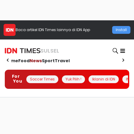
Baca artikel
IDN Times
lainnya di IDN App
Install
SULSEL
Home
Food
News
Sport
Travel
For
Soccer Times
Yuk Pilih !
Iklanin di IDN
INSI
You