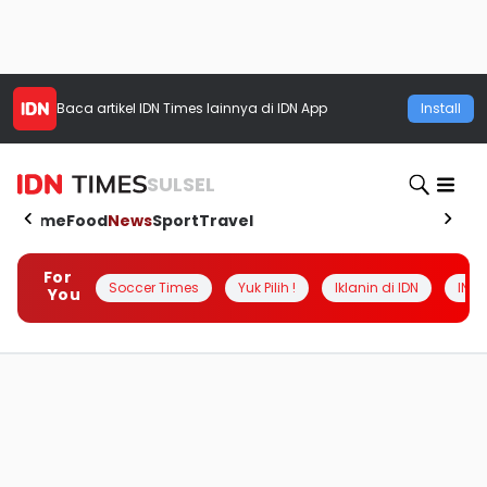
Baca artikel
IDN Times
lainnya di IDN App
Install
SULSEL
Home
Food
News
Sport
Travel
For
Soccer Times
Yuk Pilih !
Iklanin di IDN
INSI
You