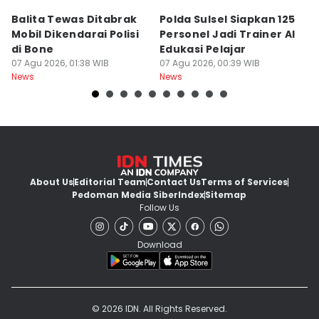
Balita Tewas Ditabrak
Polda Sulsel Siapkan 125
G
Mobil Dikendarai Polisi
Personel Jadi Trainer AI
M
di Bone
Edukasi Pelajar
H
07 Agu 2026, 01:38 WIB
07 Agu 2026, 00:39 WIB
T
06
News
News
Ne
About Us
Editorial Team
Contact Us
Terms of Services
Pedoman Media Siber
Index
Sitemap
Follow Us
Download
© 2026 IDN. All Rights Reserved.