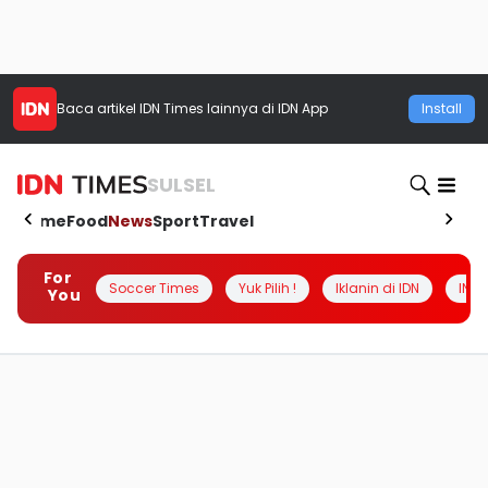
Baca artikel
IDN Times
lainnya di IDN App
Install
SULSEL
Home
Food
News
Sport
Travel
For
Soccer Times
Yuk Pilih !
Iklanin di IDN
INSI
You