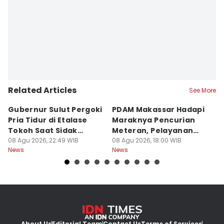
Related Articles
See More
Gubernur Sulut Pergoki
PDAM Makassar Hadapi
P
Pria Tidur di Etalase
Maraknya Pencurian
M
Tokoh Saat Sidak
Meteran, Pelayanan
A
Gedung
08 Agu 2026, 22:49 WIB
Ikut Terdampak
08 Agu 2026, 18:00 WIB
K
08
News
News
Ne
About Us
Editorial Team
Contact Us
Terms of Services