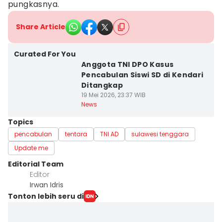
pungkasnya.
Share Article
Curated For You
Anggota TNI DPO Kasus
Pencabulan Siswi SD di Kendari
Ditangkap
19 Mei 2026, 23:37 WIB
News
Topics
pencabulan
tentara
TNI AD
sulawesi tenggara
Update me
Editorial Team
Editor
Irwan Idris
Tonton lebih seru di