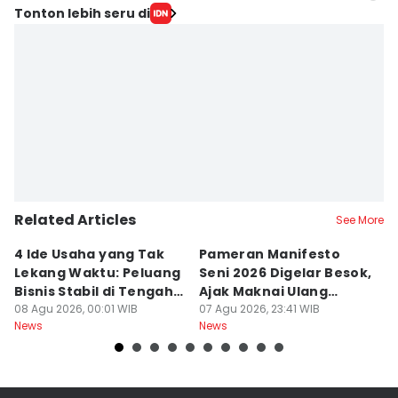
Editor
Tonton lebih seru di
Irwan Idris
Editor
Ach. Hidayat Alsair
Related Articles
See More
4 Ide Usaha yang Tak
Pameran Manifesto
S
Lekang Waktu: Peluang
Seni 2026 Digelar Besok,
I
Bisnis Stabil di Tengah
Ajak Maknai Ulang
d
Perubahan
08 Agu 2026, 00:01 WIB
Maritim
07 Agu 2026, 23:41 WIB
07
News
News
Ne