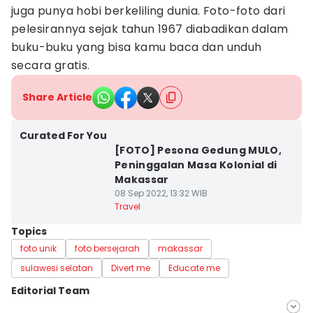
juga punya hobi berkeliling dunia. Foto-foto dari
pelesirannya sejak tahun 1967 diabadikan dalam
buku-buku yang bisa kamu baca dan unduh
secara gratis.
Share Article
Curated For You
[FOTO] Pesona Gedung MULO,
Peninggalan Masa Kolonial di
Makassar
08 Sep 2022, 13:32 WIB
Travel
Topics
foto unik
foto bersejarah
makassar
sulawesi selatan
Divert me
Educate me
Editorial Team