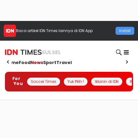
Baca artikel
IDN Times
lainnya di IDN App
Install
SULSEL
Home
Food
News
Sport
Travel
For
Soccer Times
Yuk Pilih !
Iklanin di IDN
INSI
You