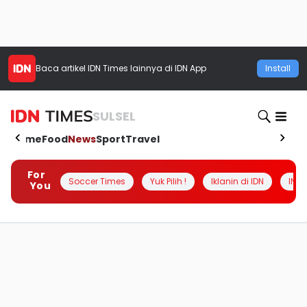
Baca artikel
IDN Times
lainnya di IDN App
Install
SULSEL
Home
Food
News
Sport
Travel
For
Soccer Times
Yuk Pilih !
Iklanin di IDN
INSI
You