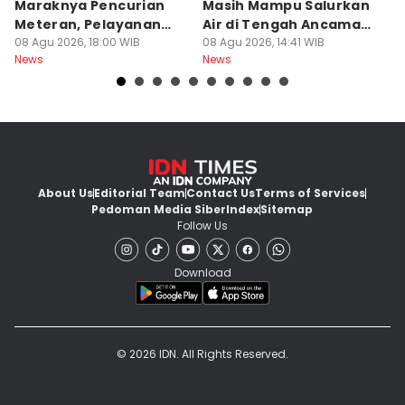
Maraknya Pencurian
Masih Mampu Salurkan
B
Meteran, Pelayanan
Air di Tengah Ancaman
K
Ikut Terdampak
08 Agu 2026, 18:00 WIB
Kekeringan
08 Agu 2026, 14:41 WIB
D
08
News
News
Ne
About Us
Editorial Team
Contact Us
Terms of Services
Pedoman Media Siber
Index
Sitemap
Follow Us
Download
© 2026 IDN. All Rights Reserved.