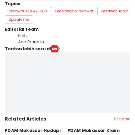
Topics
Pesawat ATR 42-500
Kecelakaan Pesawat
Pesawat Jatuh
Update me
Editorial Team
Editor
Aan Pranata
Tonton lebih seru di
Related Articles
See More
PDAM Makassar Hadapi
PDAM Makassar Klaim
K