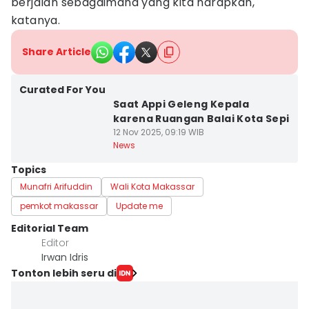
berjalan sebagaimana yang kita harapkan,"
katanya.
Share Article
Curated For You
Saat Appi Geleng Kepala
karena Ruangan Balai Kota Sepi
12 Nov 2025, 09:19 WIB
News
Topics
Munafri Arifuddin
Wali Kota Makassar
pemkot makassar
Update me
Editorial Team
Editor
Irwan Idris
Tonton lebih seru di