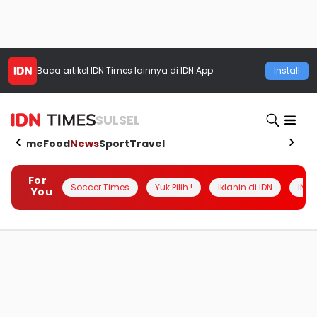
Baca artikel
IDN Times
lainnya di IDN App
Install
SULSEL
Home
Food
News
Sport
Travel
For
Soccer Times
Yuk Pilih !
Iklanin di IDN
INSI
You