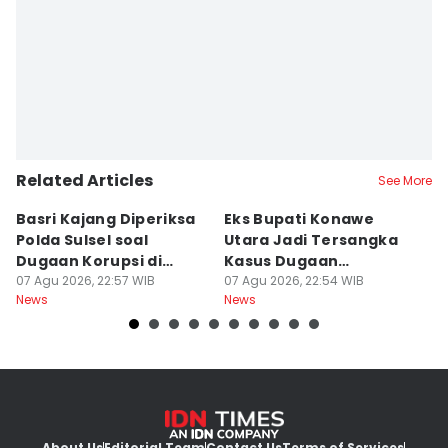
Related Articles
See More
Basri Kajang Diperiksa
Eks Bupati Konawe
5 
Polda Sulsel soal
Utara Jadi Tersangka
N
Dugaan Korupsi di
Kasus Dugaan
H
Disdik Gowa
07 Agu 2026, 22:57 WIB
Pencurian Alat Berat
07 Agu 2026, 22:54 WIB
07
News
News
Ne
About Us
Editorial Team
Contact Us
Terms of Services