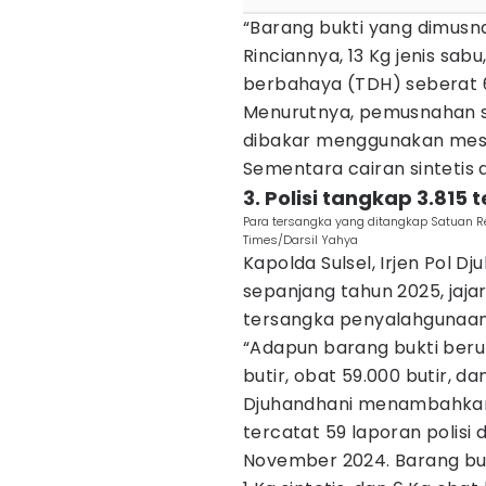
“Barang bukti yang dimusna
Rinciannya, 13 Kg jenis sabu,
berbahaya (TDH) seberat 6 K
Menurutnya, pemusnahan s
dibakar menggunakan mesin 
Sementara cairan sintetis 
3. Polisi tangkap 3.81
Para tersangka yang ditangkap Satuan R
Times/Darsil Yahya
Kapolda Sulsel, Irjen Pol 
sepanjang tahun 2025, jaja
tersangka penyalahgunaan n
“Adapun barang bukti berup
butir, obat 59.000 butir, dan
Djuhandhani menambahkan, 
tercatat 59 laporan polisi
November 2024. Barang bukt