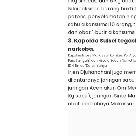
1 Kg sintetis, dan 6 Kg oba
Nilai taksiran barang bukt
potensi penyelamatan hingg
sabu dikonsumsi 10 orang, t
dan obat 1 butir dikonsumsi
3. Kapolda Sulsel tegas
narkoba.
Kapolrestabes Makassar Kombes Pol Arya P
Puro (tengah) dan Kepala Badan Narkotika 
IDN Times/Darsil Yahya
Irjen Djuhandhani juga me
di antaranya jaringan sabu 
jaringan Aceh akun Om Meon
Kg sabu), jaringan Sinte Ma
obat berbahaya Makassar de