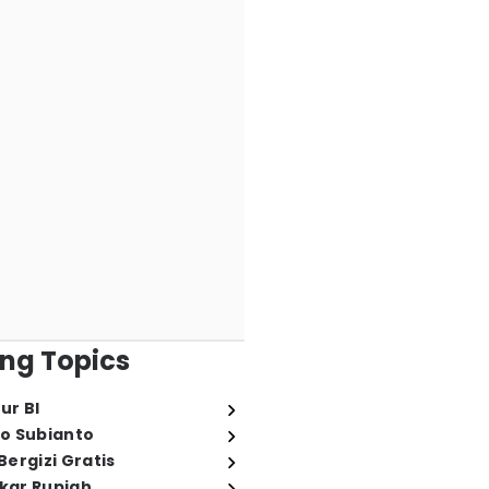
ng Topics
ur BI
o Subianto
ergizi Gratis
ukar Rupiah