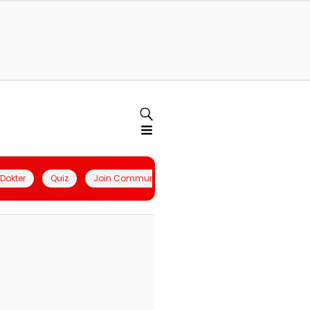
l Dokter
Quiz
Join Community