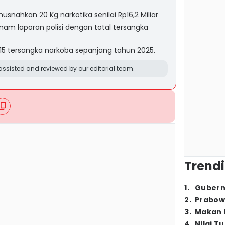
nahkan 20 Kg narkotika senilai Rp16,2 Miliar
enam laporan polisi dengan total tersangka
815 tersangka narkoba sepanjang tahun 2025.
ssisted and reviewed by our editorial team.
Trendi
1
.
Gubern
2
.
Prabow
3
.
Makan B
4
.
Nilai T