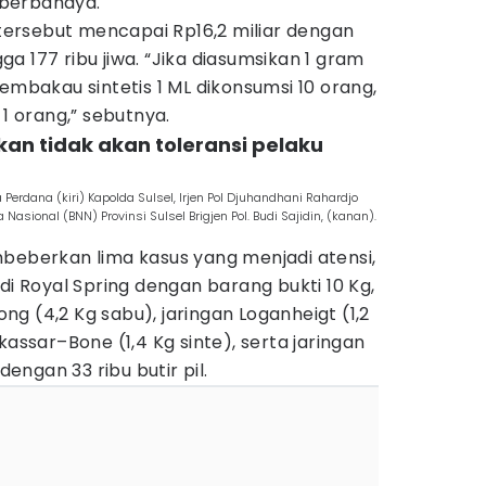
t berbahaya.
i tersebut mencapai Rp16,2 miliar dengan
a 177 ribu jiwa. “Jika diasumsikan 1 gram
embakau sintetis 1 ML dikonsumsi 10 orang,
 1 orang,” sebutnya.
kan tidak akan toleransi pelaku
erdana (kiri) Kapolda Sulsel, Irjen Pol Djuhandhani Rahardjo
Nasional (BNN) Provinsi Sulsel Brigjen Pol. Budi Sajidin, (kanan).
mbeberkan lima kasus yang menjadi atensi,
di Royal Spring dengan barang bukti 10 Kg,
g (4,2 Kg sabu), jaringan Loganheigt (1,2
kassar–Bone (1,4 Kg sinte), serta jaringan
ngan 33 ribu butir pil.