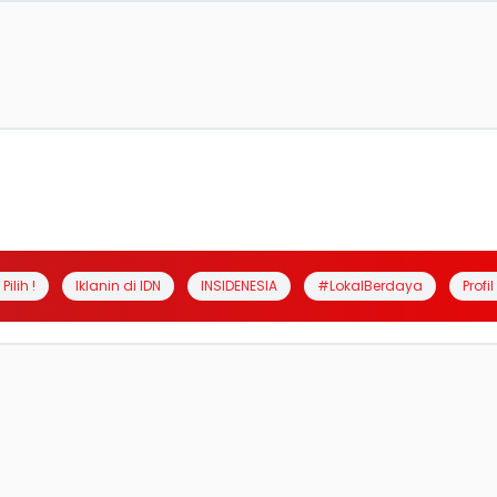
Pilih !
Iklanin di IDN
INSIDENESIA
#LokalBerdaya
Profi