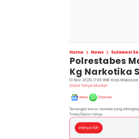
Home
News
Sulawesi Se
Polrestabes 
Kg Narkotika S
10 Nov 2025, 17:05 WIB
Kota Makassar
Darsil Yahya Mustari
News
Channel
Tersangka kasus narkoba yang ditangkap 
Times/Darsil Yahya
Intinya Sih