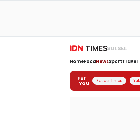
SULSEL
Home
Food
News
Sport
Travel
For
Soccer Times
Yuk 
You