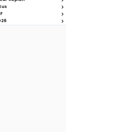
tus
FF
026