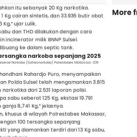
hkan itu sebanyak 20 Kg narkotika.
More 
 1 Kg cairan sintetis, dan 33.936 butir obat
g,” ujar Lulik.
abu dan THD dilakukan dengan cara
incinerator milik BNNP Sulsel.
dibuang ke dalam septic tank.
5 tersangka narkoba sepanjang 2025
eserse Narkoba (Satresnarkoba) Polrestabes Makassar. IDN
Djuhandhani Rahardjo Puro, menyampaikan
ran Polda Sulsel telah mengamankan 3.815
arkotika dari 2.531 laporan polisi.
a sabu seberat 125 Kg, ekstasi 19.791
 ganja 8,741 Kg,” jelasnya.
khusus di wilayah Polrestabes Makassar,
 dengan 100 tersangka sepanjang
i yang diamankan terdiri dari 13 Kg sabu,