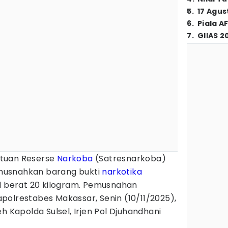
5
.
17 Agus
6
.
Piala A
7
.
GIIAS 2
tuan Reserse
Narkoba
(Satresnarkoba)
snahkan barang bukti
narkotika
al berat 20 kilogram. Pemusnahan
polrestabes Makassar, Senin (10/11/2025),
h Kapolda Sulsel, Irjen Pol Djuhandhani