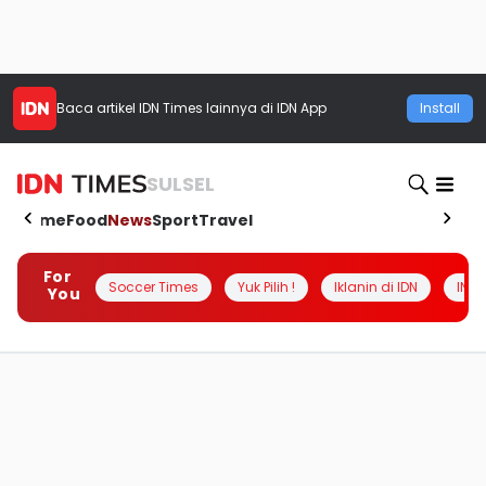
Baca artikel
IDN Times
lainnya di IDN App
Install
SULSEL
Home
Food
News
Sport
Travel
For
Soccer Times
Yuk Pilih !
Iklanin di IDN
INSI
You