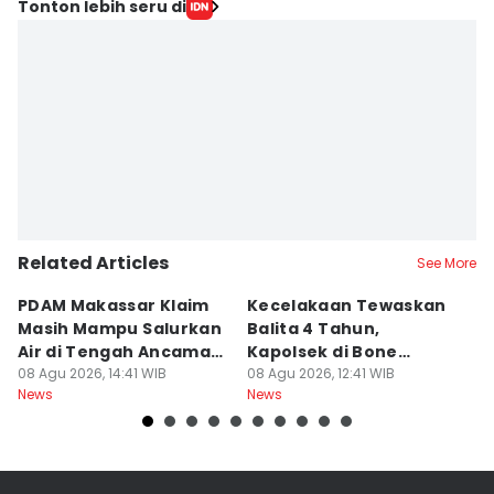
Tonton lebih seru di
Related Articles
See More
PDAM Makassar Klaim
Kecelakaan Tewaskan
P
Masih Mampu Salurkan
Balita 4 Tahun,
S
Air di Tengah Ancaman
Kapolsek di Bone
R
Kekeringan
08 Agu 2026, 14:41 WIB
Diperiksa Propam
08 Agu 2026, 12:41 WIB
P
08
News
News
Ne
K