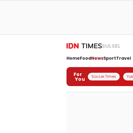
SULSEL
Home
Food
News
Sport
Travel
For
Soccer Times
Yuk 
You