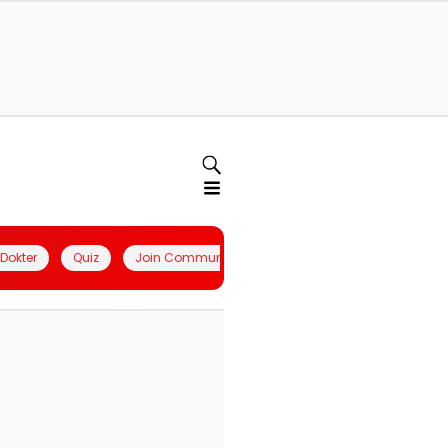
l Dokter
Quiz
Join Community