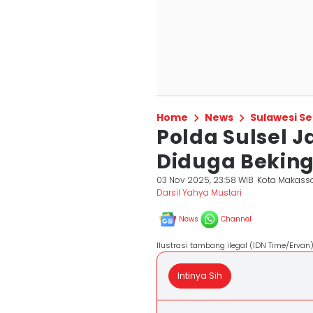
Home
News
Sulawesi Se
Polda Sulsel J
Diduga Beking
03 Nov 2025, 23:58 WIB
Kota Makass
Darsil Yahya Mustari
News
Channel
Ilustrasi tambang ilegal (IDN Time/Ervan
Intinya Sih