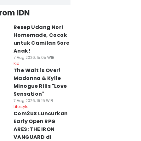
from IDN
Resep Udang Nori
Homemade, Cocok
untuk Camilan Sore
Anak!
7 Aug 2026, 15:05 WIB
Kid
The Wait is Over!
Madonna & Kylie
Minogue Rilis "Love
Sensation"
7 Aug 2026, 15:15 WIB
Lifestyle
Com2uS Luncurkan
Early Open RPG
ARES: THE IRON
VANGUARD di