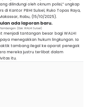
g dilindungi oleh oknum polisi,” ungkap
rs di Kantor PBHI Sulsel, Ruko Topas Raya,
kassar, Rabu, (15/10/2025).
 bulan ada laporan baru.
ertambangan. (Dok. WALHI Sulsel)
but menjadi tantangan besar bagi WALHI
paya menegakkan hukum lingkungan. Ia
raktik tambang ilegal ke aparat penegak
ara mereka justru terlibat dalam
itas itu.