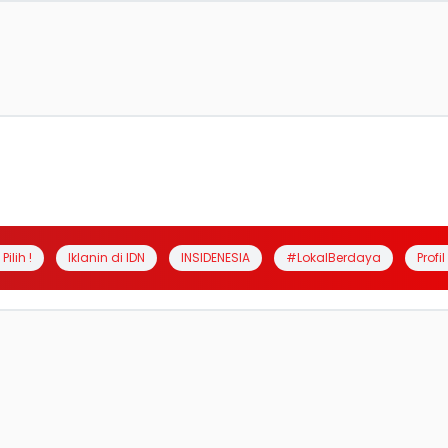
Pilih !
Iklanin di IDN
INSIDENESIA
#LokalBerdaya
Profi