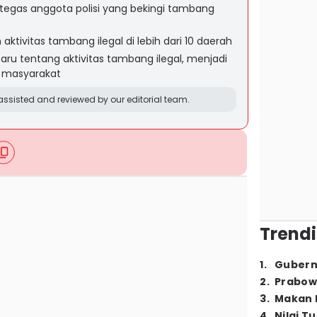
ak tegas anggota polisi yang bekingi tambang
 aktivitas tambang ilegal di lebih dari 10 daerah
aru tentang aktivitas tambang ilegal, menjadi
n masyarakat
ssisted and reviewed by our editorial team.
Trendi
1
.
Gubern
2
.
Prabow
3
.
Makan B
4
.
Nilai T