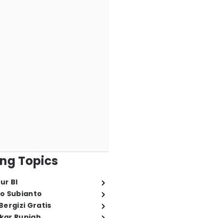
ng Topics
ur BI
o Subianto
ergizi Gratis
ukar Rupiah