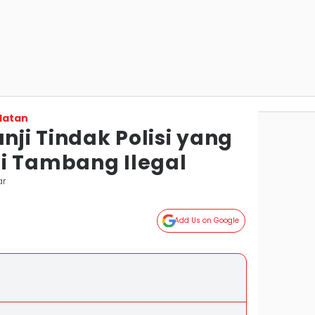
latan
anji Tindak Polisi yang
i Tambang Ilegal
ar
Add Us on Google
)