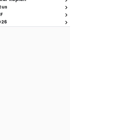
tus
FF
026