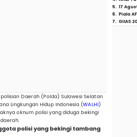
5
.
17 Agus
6
.
Piala A
7
.
GIIAS 2
polisian Daerah (Polda) Sulawesi Selatan
na Lingkungan Hidup Indonesia (
WALHI
)
yaknya oknum polisi yang diduga bekingi
 daerah.
nggota polisi yang bekingi tambang