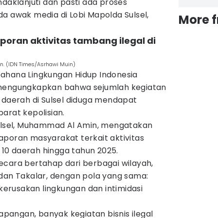
ndaklanjuti dan pasti ada proses
a awak media di Lobi Mapolda Sulsel,
More 
laporan aktivitas tambang ilegal di
n. (IDN Times/Asrhawi Muin)
ahana Lingkungan Hidup Indonesia
 mengungkapkan bahwa sejumlah kegiatan
 daerah di Sulsel diduga mendapat
arat kepolisian.
Sulsel, Muhammad Al Amin, mengatakan
aporan masyarakat terkait aktivitas
i 10 daerah hingga tahun 2025.
ecara bertahap dari berbagai wilayah,
 dan Takalar, dengan pola yang sama:
rusakan lingkungan dan intimidasi
lapangan, banyak kegiatan bisnis ilegal