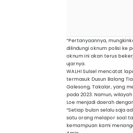
“Pertanyaannya, mungkinka
dilindungi oknum polisi ke p
oknum ini akan terus beke
ujarnya.
WALHI Sulsel mencatat lap
termasuk Dusun Balang Ti
Galesong, Takalar, yang m
pada 2023. Namun, wilaya
Loe menjadi daerah dengan
“Setiap bulan selalu saja a
satu orang melapor soal ta
kemampuan kami menangani 