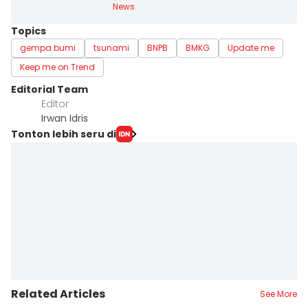
News
Topics
gempa bumi
tsunami
BNPB
BMKG
Update me
Keep me on Trend
Editorial Team
Editor
Irwan Idris
Tonton lebih seru di
Related Articles
See More