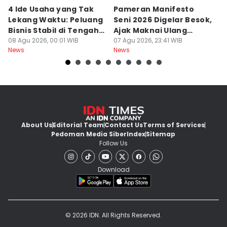
4 Ide Usaha yang Tak
Pameran Manifesto
S
Lekang Waktu: Peluang
Seni 2026 Digelar Besok,
I
Bisnis Stabil di Tengah
Ajak Maknai Ulang
d
Perubahan
08 Agu 2026, 00:01 WIB
Maritim
07 Agu 2026, 23:41 WIB
07
News
News
Ne
About Us
Editorial Team
Contact Us
Terms of Services
Pedoman Media Siber
Index
Sitemap
Follow Us
Download
© 2026 IDN. All Rights Reserved.