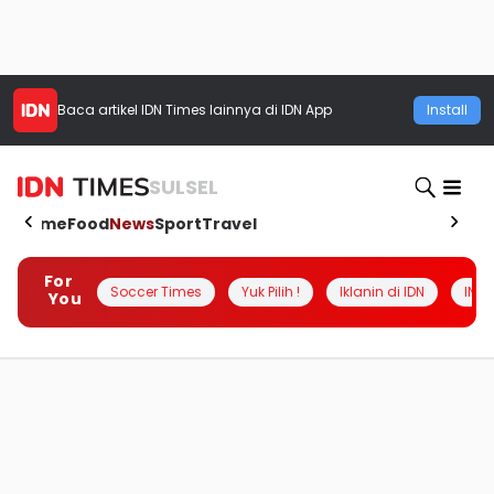
Baca artikel
IDN Times
lainnya di IDN App
Install
SULSEL
Home
Food
News
Sport
Travel
For
Soccer Times
Yuk Pilih !
Iklanin di IDN
INSI
You