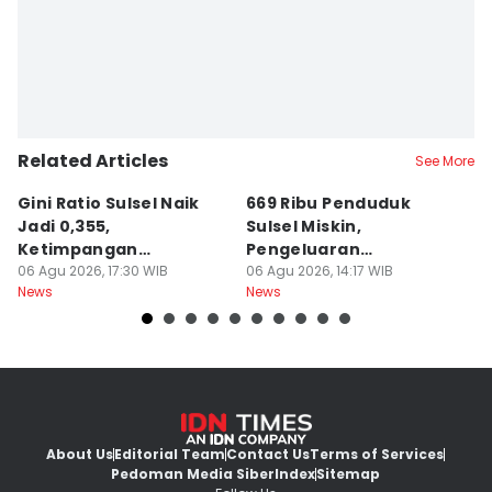
Related Articles
See More
Gini Ratio Sulsel Naik
669 Ribu Penduduk
B
Jadi 0,355,
Sulsel Miskin,
T
Ketimpangan
Pengeluaran
D
Perdesaan Meningkat
06 Agu 2026, 17:30 WIB
Terbesarnya Rokok
06 Agu 2026, 14:17 WIB
P
06
News
News
Ne
About Us
Editorial Team
Contact Us
Terms of Services
Pedoman Media Siber
Index
Sitemap