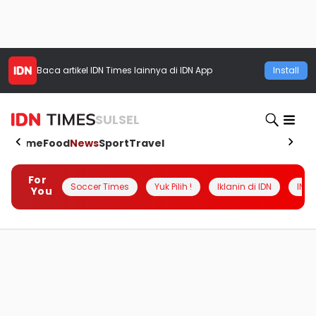
Baca artikel
IDN Times
lainnya di IDN App
Install
SULSEL
Home
Food
News
Sport
Travel
For
Soccer Times
Yuk Pilih !
Iklanin di IDN
INSI
You