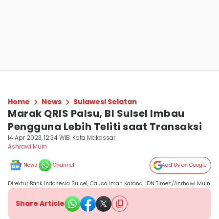
Home
News
Sulawesi Selatan
Marak QRIS Palsu, BI Sulsel Imbau
Pengguna Lebih Teliti saat Transaksi
14 Apr 2023, 12:34 WIB
Kota Makassar
Ashrawi Muin
News
Channel
Add Us on Google
Direktur Bank Indonesia Sulsel, Causa Iman Karana. IDN Times/Asrhawi Muin
Share Article