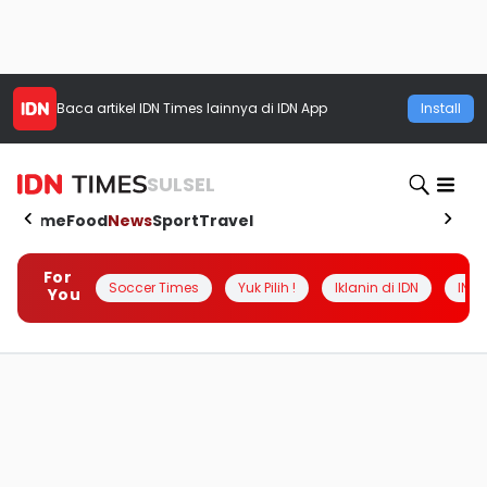
Baca artikel
IDN Times
lainnya di IDN App
Install
SULSEL
Home
Food
News
Sport
Travel
For
Soccer Times
Yuk Pilih !
Iklanin di IDN
INSI
You