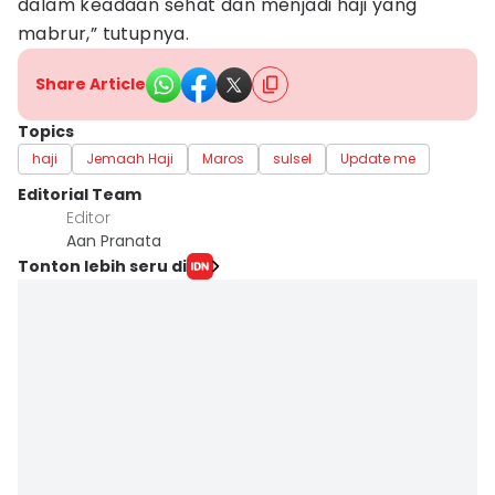
dalam keadaan sehat dan menjadi haji yang
mabrur,” tutupnya.
Share Article
Topics
haji
Jemaah Haji
Maros
sulsel
Update me
Editorial Team
Editor
Aan Pranata
Tonton lebih seru di