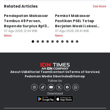
Related Articles
See More
Pendapatan Makassar
Pemkot Makassar
W
Tembus 49 Persen,
Pastikan PSEL Tetap
Z
Bapenda Surplus Rp130
Berjalan Meski Lokasi
L
Miliar
07 Agu 2026, 12:34 WIB
Belum Final
07 Agu 2026, 08:41 WIB
07
News
News
Ne
About Us
Editorial Team
Contact Us
Terms of Services
Pedoman Media Siber
Index
Sitemap
Follow Us
Download