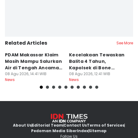
Related Articles
See More
PDAM Makassar Klaim
Kecelakaan Tewaskan
P
Masih Mampu Salurkan
Balita 4 Tahun,
S
Air di Tengah Ancaman
Kapolsek di Bone
R
Kekeringan
08 Agu 2026, 14:41 WIB
Diperiksa Propam
08 Agu 2026, 12:41 WIB
P
08
News
News
Ne
K
About Us
Editorial Team
Contact Us
Terms of Services
Pedoman Media Siber
Index
Sitemap
Follow Us