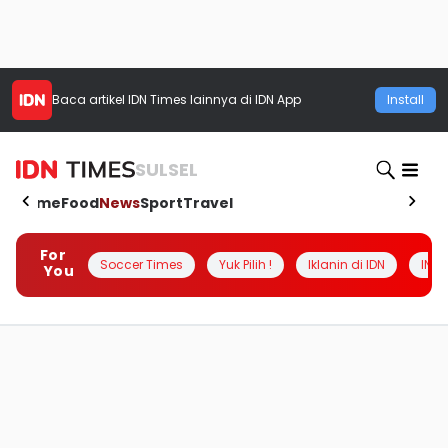
Baca artikel
IDN Times
lainnya di IDN App
Install
SULSEL
Home
Food
News
Sport
Travel
For
Soccer Times
Yuk Pilih !
Iklanin di IDN
INSI
You