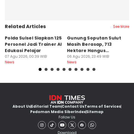
Related Articles
See More
Polda Sulsel Siapkan 125
Gunung Soputan Sulut
Is
Personel Jadi Trainer AI
Masih Berasap, 713
P
Edukasi Pelajar
Hektare Hangus
S
07 Agu 2026, 00:39 WIB
Terbakar
06 Agu 2026, 23:49 WIB
M
06
News
News
Ne
S
About Us
Editorial Team
Contact Us
Terms of Services
Pedoman Media Siber
Index
Sitemap
Follow Us
Download