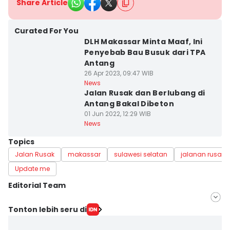
Share Article
Curated For You
DLH Makassar Minta Maaf, Ini
Penyebab Bau Busuk dari TPA
Antang
26 Apr 2023, 09:47 WIB
News
Jalan Rusak dan Berlubang di
Antang Bakal Dibeton
01 Jun 2022, 12:29 WIB
News
Topics
Jalan Rusak
makassar
sulawesi selatan
jalanan rusak
Update me
Editorial Team
Editor
Tonton lebih seru di
Irwan Idris