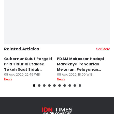
Editor
Aan Pranata
Related Articles
See More
Gubernur Sulut Pergoki
PDAM Makassar Hadapi
P
Pria Tidur di Etalase
Maraknya Pencurian
M
Tokoh Saat Sidak
Meteran, Pelayanan
A
Gedung
08 Agu 2026, 22:49 WIB
Ikut Terdampak
08 Agu 2026, 18:00 WIB
K
08
News
News
Ne