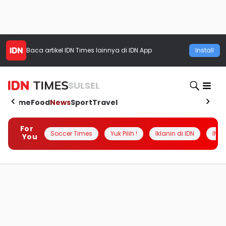
Baca artikel
IDN Times
lainnya di IDN App
Install
SULSEL
Home
Food
News
Sport
Travel
For
Soccer Times
Yuk Pilih !
Iklanin di IDN
INSI
You