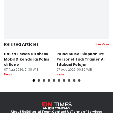
Related Articles
See More
Balita Tewas Ditabrak
Polda Sulsel Siapkan 125
G
Mobil Dikendarai Polisi
Personel Jadi Trainer AI
M
di Bone
Edukasi Pelajar
H
07 Agu 2026, 01:38 WIB
07 Agu 2026, 00:39 WIB
T
06
News
News
Ne
About Us
Editorial Team
Contact Us
Terms of Services