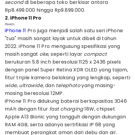
second
di beberapa toko berkisar antara
Rp8.499.000 hingga Rp9.899.000.
2. iPhone 11 Pro
Pexels
iPhone 11
Pro juga menjadi salah satu seri iPhone
"tua" masih sangat layak untuk dibeli di tahun
2022. iPhone 11 Pro mengusung spesifikasi yang
masih sangat
oke
, seperti layar
compact
berukuran 5.8 inch beresolusi 1125 x 2436 pixels
dengan panel Super Retina XDR OLED yang tajam,
fitur triple kamera belakang yang lengkap, seperti
wide
,
ultrawide,
dan
telephoto
yang masing-
masing beresolusi 12MP.
iPhone 11 Pro didukung baterai berkapasitas 3046
mAh dengan fitur
fast charging
18W, chipset
Apple A13 Bionic yang tangguh dengan dukungan
RAM 4GB, serta adanya sertifikasi IP 68 yang
membuat perangkat aman dari debu dan air.