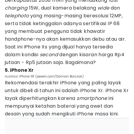
berkapasitas 2658 mAh yang mendukung
fast
charging
15W, dual kamera belakang
wide
dan
telephoto
yang masing-masing beresolusi 12MP,
serta tidak ketinggalan adanya sertifikasi IP 68
yang membuat pengguna tidak khawatir
handphone-nya akan kemasukkan debu atau air.
Saat ini iPhone Xs yang dijual hanya tersedia
dalam kondisi
second
dengan kisaran harga Rp4
jutaan - Rp5 jutaan saja. Bagaimana?
5. iPhone Xr
ilustrasi iPhone XR (pexels.com/Damian Barczak)
Rekomendasi terakhir iPhone yang paling layak
untuk dibeli di tahun ini adalah iPhone Xr. iPhone Xr
layak diperhitungkan karena
smartphone
ini
mempunyai ketahan baterai yang awet dan
desain yang sudah mengikuti iPhone masa kini.