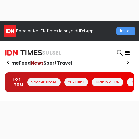
Baca artikel
IDN Times
lainnya di IDN App
Install
SULSEL
Home
Food
News
Sport
Travel
For
Soccer Times
Yuk Pilih !
Iklanin di IDN
INSI
You