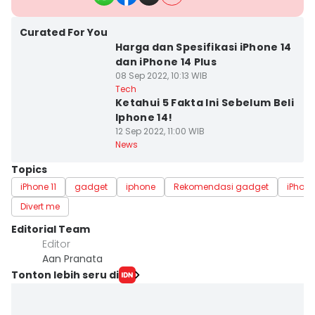
Curated For You
Harga dan Spesifikasi iPhone 14
dan iPhone 14 Plus
08 Sep 2022, 10:13 WIB
Tech
Ketahui 5 Fakta Ini Sebelum Beli
Iphone 14!
12 Sep 2022, 11:00 WIB
News
Topics
iPhone 11
gadget
iphone
Rekomendasi gadget
iPhone
Divert me
Editorial Team
Editor
Aan Pranata
Tonton lebih seru di