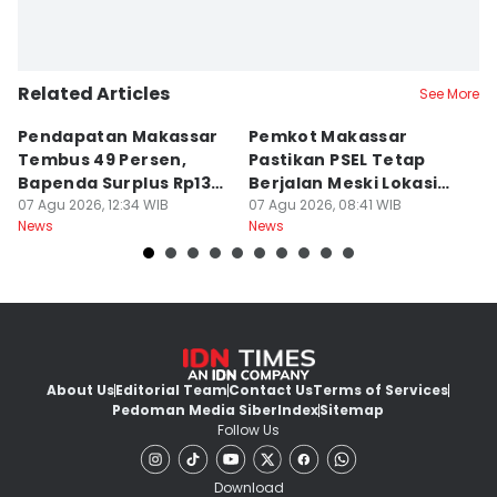
Related Articles
See More
Pendapatan Makassar
Pemkot Makassar
W
Tembus 49 Persen,
Pastikan PSEL Tetap
Z
Bapenda Surplus Rp130
Berjalan Meski Lokasi
L
Miliar
07 Agu 2026, 12:34 WIB
Belum Final
07 Agu 2026, 08:41 WIB
07
News
News
Ne
About Us
Editorial Team
Contact Us
Terms of Services
Pedoman Media Siber
Index
Sitemap
Follow Us
Download