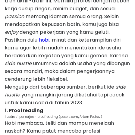
tren akhir-akhir ini. Memiliki profesi dengan beban
kerja cukup ringan, minim budget, dan sesuai
passion
memang idaman semua orang. Selain
mendapatkan kepuasan batin, kamu juga bisa
enjoy
dengan pekerjaan yang kamu geluti.
Pastikan dulu
hobi
, minat dan keterampilan diri
kamu agar lebih mudah menentukan ide usaha
berdasarkan kegiatan yang kamu gemari. Karena
side hustle
umumnya adalah usaha yang dibangun
secara mandiri, maka dalam pengerjaannya
cenderung lebih fleksibel.
Mengutip dari beberapa sumber, berikut ide
side
hustle
yang mungkin jarang diketahui tapi cocok
untuk kamu coba di tahun 2023.
1. Proofreading
Ilustrasi perkerjaan proofreading (pexels.com/Artem Podrez)
Hobi membaca, teliti dan mampu menelaah
naskah? Kamu patut mencoba profesi