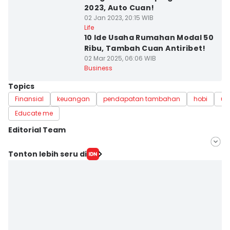
2023, Auto Cuan!
02 Jan 2023, 20:15 WIB
Life
10 Ide Usaha Rumahan Modal 50
Ribu, Tambah Cuan Antiribet!
02 Mar 2025, 06:06 WIB
Business
Topics
Finansial
keuangan
pendapatan tambahan
hobi
us
Educate me
Editorial Team
Editor
Tonton lebih seru di
Irwan Idris
Editor
Aan Pranata