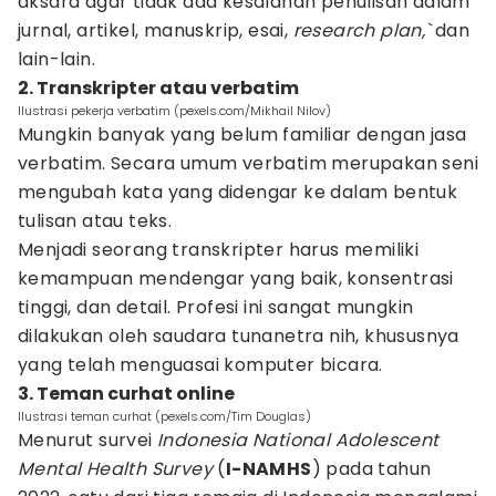
aksara agar tidak ada kesalahan penulisan dalam
jurnal, artikel, manuskrip, esai,
research plan,`
dan
lain-lain.
2. Transkripter atau verbatim
Ilustrasi pekerja verbatim (pexels.com/Mikhail Nilov)
Mungkin banyak yang belum familiar dengan jasa
verbatim. Secara umum verbatim merupakan seni
mengubah kata yang didengar ke dalam bentuk
tulisan atau teks.
Menjadi seorang transkripter harus memiliki
kemampuan mendengar yang baik, konsentrasi
tinggi, dan detail. Profesi ini sangat mungkin
dilakukan oleh saudara tunanetra nih, khususnya
yang telah menguasai komputer bicara.
3. Teman curhat online
Ilustrasi teman curhat (pexels.com/Tim Douglas)
Menurut survei
Indonesia National Adolescent
Mental Health Survey
(
I-NAMHS
) pada tahun