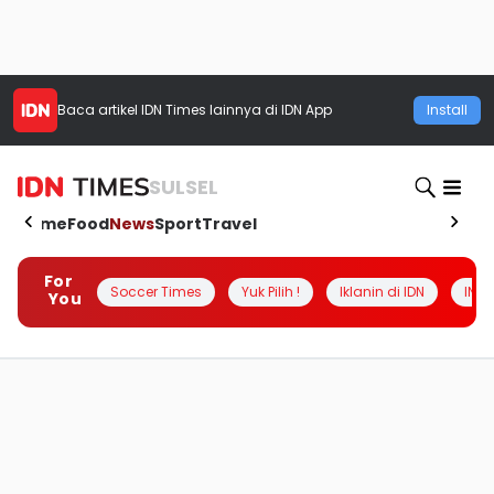
Baca artikel
IDN Times
lainnya di IDN App
Install
SULSEL
Home
Food
News
Sport
Travel
For
Soccer Times
Yuk Pilih !
Iklanin di IDN
INSI
You