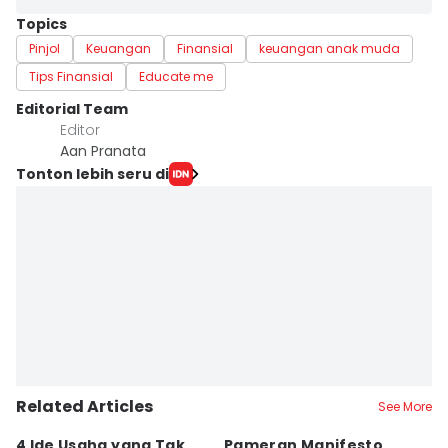
Topics
Pinjol
Keuangan
Finansial
keuangan anak muda
Tips Finansial
Educate me
Editorial Team
Editor
Aan Pranata
Tonton lebih seru di
Related Articles
See More
4 Ide Usaha yang Tak
Pameran Manifesto
S