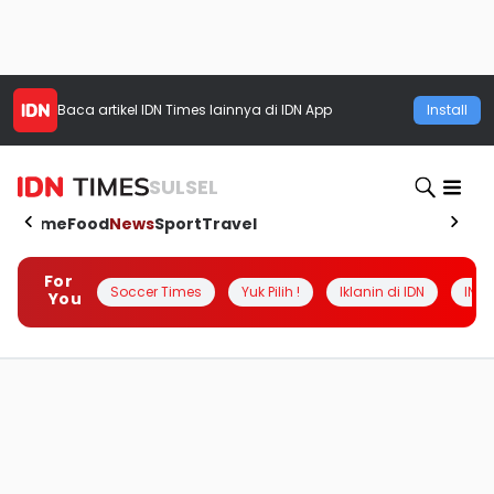
Baca artikel
IDN Times
lainnya di IDN App
Install
SULSEL
Home
Food
News
Sport
Travel
For
Soccer Times
Yuk Pilih !
Iklanin di IDN
INSI
You