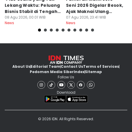
Lekang Waktu: Peluang
Seni 2026 Digelar Besok,
I
Bisnis Stabil di Tengah
Ajak Maknai Ulang
d
Perubahan
08 Agu 2026, 00:01 WIB
Maritim
07 Agu 2026, 23:41 WIB
07
News
News
Ne
About Us
Editorial Team
Contact Us
Terms of Services
Pedoman Media Siber
Index
Sitemap
Follow Us
Download
© 2026 IDN. All Rights Reserved.