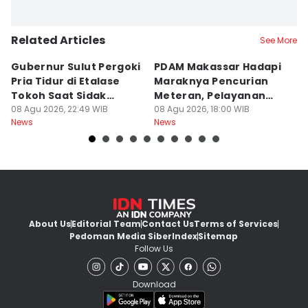
Related Articles
See More
Gubernur Sulut Pergoki
PDAM Makassar Hadapi
P
Pria Tidur di Etalase
Maraknya Pencurian
M
Tokoh Saat Sidak
Meteran, Pelayanan
A
Gedung
08 Agu 2026, 22:49 WIB
Ikut Terdampak
08 Agu 2026, 18:00 WIB
K
08
News
News
Ne
About Us
Editorial Team
Contact Us
Terms of Services
Pedoman Media Siber
Index
Sitemap
Follow Us
Download