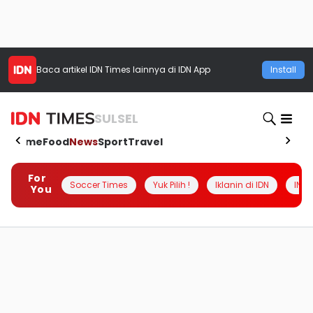
Baca artikel
IDN Times
lainnya di IDN App
Install
SULSEL
Home
Food
News
Sport
Travel
For
Soccer Times
Yuk Pilih !
Iklanin di IDN
INSI
You