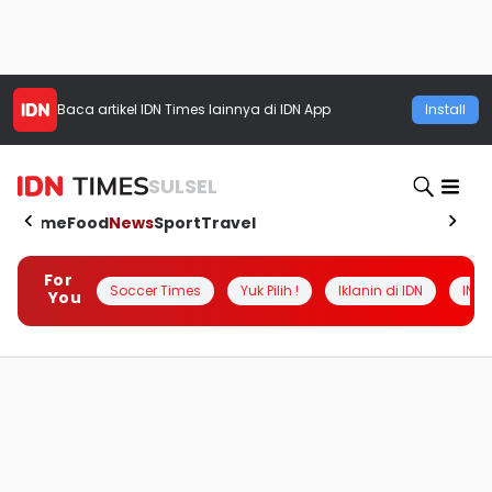
Baca artikel
IDN Times
lainnya di IDN App
Install
SULSEL
Home
Food
News
Sport
Travel
For
Soccer Times
Yuk Pilih !
Iklanin di IDN
INSI
You