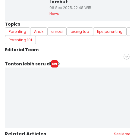
Lembut
06 Sep 2025, 22:48 WIB
News
Topics
Parenting
Anak
emosi
orang tua
tips parenting
Ed
Parenting 101
Editorial Team
Editor
Tonton lebih seru di
Irwan Idris
Editor
Aan Pranata
Related Articles
See More