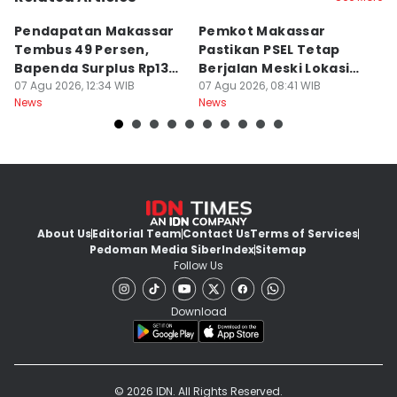
Pendapatan Makassar
Pemkot Makassar
W
Tembus 49 Persen,
Pastikan PSEL Tetap
Z
Bapenda Surplus Rp130
Berjalan Meski Lokasi
L
Miliar
07 Agu 2026, 12:34 WIB
Belum Final
07 Agu 2026, 08:41 WIB
07
News
News
Ne
About Us
Editorial Team
Contact Us
Terms of Services
Pedoman Media Siber
Index
Sitemap
Follow Us
Download
© 2026 IDN. All Rights Reserved.