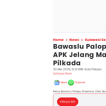
Home
News
Sulawesi Se
Bawaslu Palop
APK Jelang M
Pilkada
20 Mei 2025, 10:21 WIB
Kota Palopo
Ashrawi Muin
News
Channel
Ketua Bawaslu Palopo, Khaerana. (Dok. B
Intinya Sih