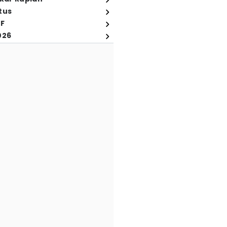
tus
FF
026