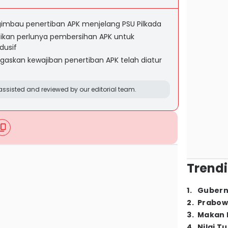
imbau penertiban APK menjelang PSU Pilkada
kan perlunya pembersihan APK untuk
dusif
askan kewajiban penertiban APK telah diatur
ssisted and reviewed by our editorial team.
Trendi
1
.
Gubern
2
.
Prabow
3
.
Makan B
4
.
Nilai T