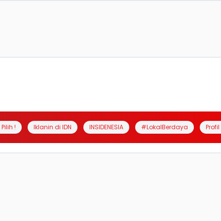
Pilih !
Iklanin di IDN
INSIDENESIA
#LokalBerdaya
Profi