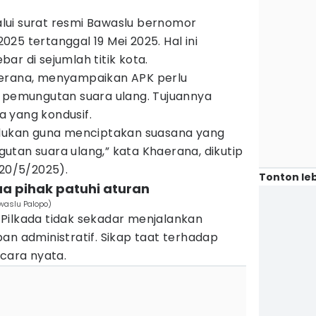
lui surat resmi Bawaslu bernomor
25 tertanggal 19 Mei 2025. Hal ini
ar di sejumlah titik kota.
aerana, menyampaikan APK perlu
i pemungutan suara ulang. Tujuannya
 yang kondusif.
rlukan guna menciptakan suasana yang
tan suara ulang,” kata Khaerana, dikutip
(20/5/2025).
Tonton leb
a pihak patuhi aturan
awaslu Palopo)
Pilkada tidak sekadar menjalankan
an administratif. Sikap taat terhadap
ecara nyata.