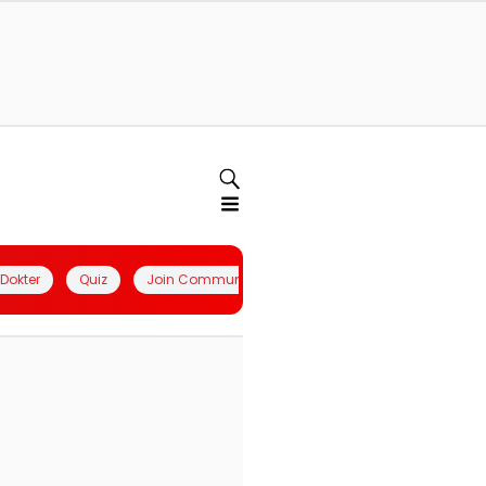
l Dokter
Quiz
Join Community