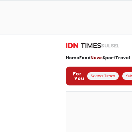
SULSEL
Home
Food
News
Sport
Travel
For
Soccer Times
Yuk 
You