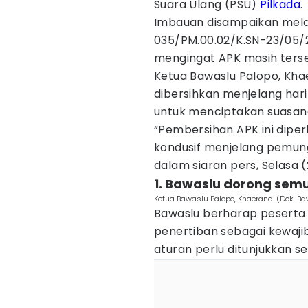
Suara Ulang (PSU)
Pilkada
.
Imbauan disampaikan mela
035/PM.00.02/K.SN-23/05/20
mengingat APK masih terseb
Ketua Bawaslu Palopo, Kh
dibersihkan menjelang har
untuk menciptakan suasana
“Pembersihan APK ini dipe
kondusif menjelang pemungu
dalam siaran pers, Selasa 
1. Bawaslu dorong semu
Ketua Bawaslu Palopo, Khaerana. (Dok. B
Bawaslu berharap peserta 
penertiban sebagai kewajib
aturan perlu ditunjukkan s