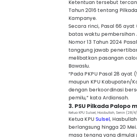
Ketentuan tersebut terc
Tahun 2016 tentang Pilkad
Kampanye.
Secara rinci, Pasal 66 ay
batas waktu pembersihan A
Nomor 13 Tahun 2024 Pasal 
tanggung jawab penertiban
melibatkan pasangan calon,
Bawaslu.
“Pada PKPU Pasal 28 ayat (
maupun KPU Kabupaten/Ko
dengan berkoordinasi ber
pemilu,” kata Ardiansah.
3. PSU Pilkada Palopo
Ketua KPU Sulsel, Hasbullah, Senin (28/
Ketua KPU
Sulsel
, Hasbull
berlangsung hingga 20 Mei.
masa tenang yang dimulai 