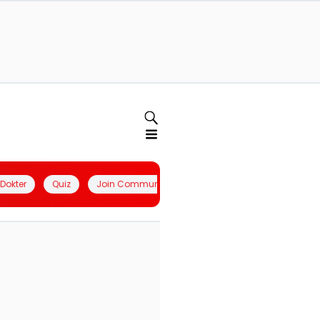
l Dokter
Quiz
Join Community