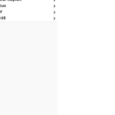
tus
FF
026