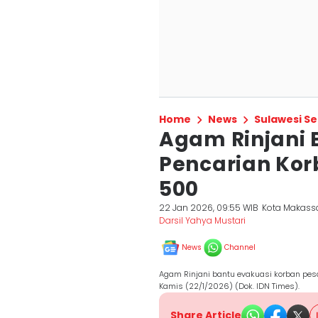
Home
News
Sulawesi Se
Agam Rinjani 
Pencarian Kor
500
22 Jan 2026, 09:55 WIB
Kota Makass
Darsil Yahya Mustari
News
Channel
Agam Rinjani bantu evakuasi korban pes
Kamis (22/1/2026) (Dok. IDN Times).
Share Article