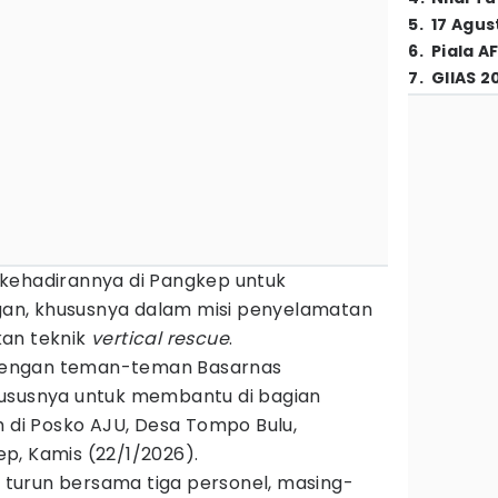
5
.
17 Agus
6
.
Piala A
7
.
GIIAS 2
kehadirannya di Pangkep untuk
an, khususnya dalam misi penyelamatan
kan teknik
vertical rescue
.
i dengan teman-teman Basarnas
hususnya untuk membantu di bagian
m di Posko AJU, Desa Tompo Bulu,
p, Kamis (22/1/2026).
ni turun bersama tiga personel, masing-