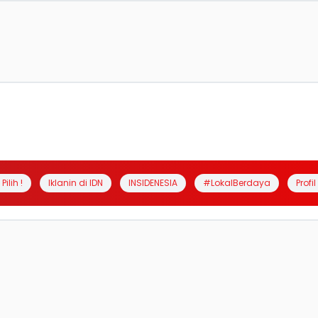
Pilih !
Iklanin di IDN
INSIDENESIA
#LokalBerdaya
Profi