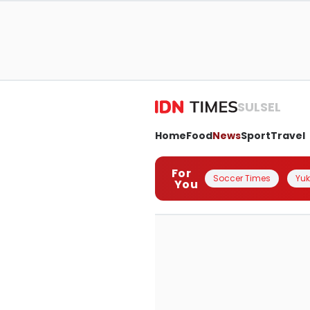
SULSEL
Home
Food
News
Sport
Travel
For
Soccer Times
Yuk 
You