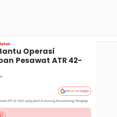
latan
Bantu Operasi
ban Pesawat ATR 42-
ar
Add Us on Google
awat ATR 42-500 yang jatuh di Gunung Bulusaraung, Pangkep,