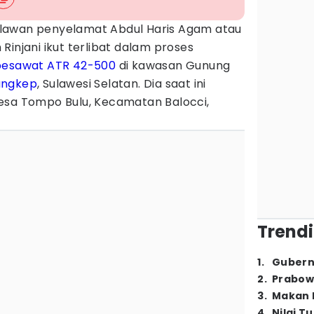
lawan penyelamat Abdul Haris Agam atau
Rinjani ikut terlibat dalam proses
pesawat ATR 42-500
di kawasan Gunung
angkep
, Sulawesi Selatan. Dia saat ini
esa Tompo Bulu, Kecamatan Balocci,
Trendi
1
.
Gubern
2
.
Prabow
3
.
Makan B
4
.
Nilai T