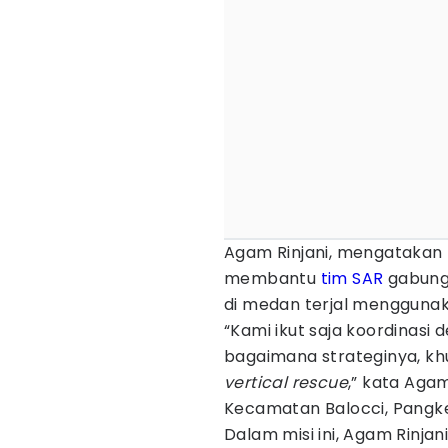
Agam Rinjani, mengatakan 
membantu
tim SAR
gabung
di medan terjal mengguna
“Kami ikut saja koordinas
bagaimana strateginya, k
vertical rescue
,” kata Aga
Kecamatan Balocci, Pangke
Dalam misi ini, Agam Rinja