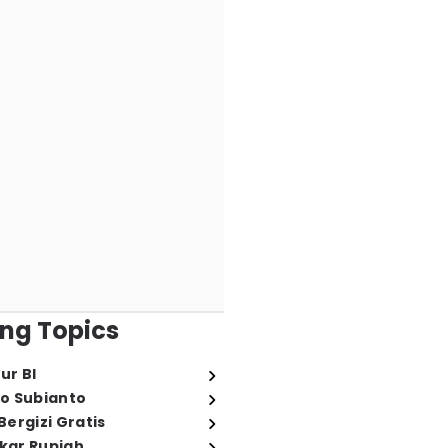
ng Topics
ur BI
o Subianto
ergizi Gratis
ukar Rupiah