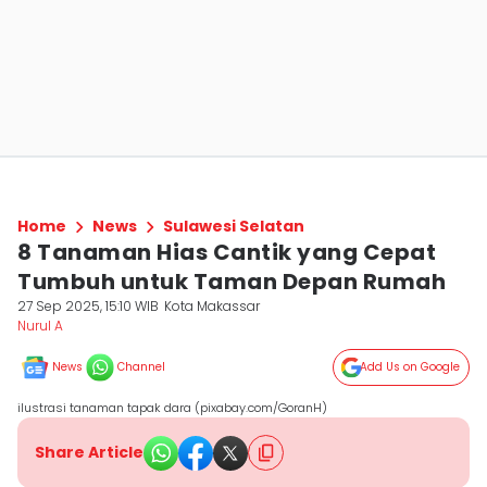
Home
News
Sulawesi Selatan
8 Tanaman Hias Cantik yang Cepat
Tumbuh untuk Taman Depan Rumah
27 Sep 2025, 15:10 WIB
Kota Makassar
Nurul A
News
Channel
Add Us on Google
ilustrasi tanaman tapak dara (pixabay.com/GoranH)
Share Article