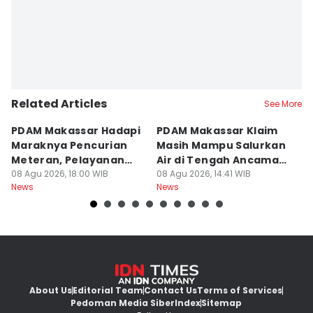
Related Articles
See More
PDAM Makassar Hadapi
PDAM Makassar Klaim
K
Maraknya Pencurian
Masih Mampu Salurkan
B
Meteran, Pelayanan
Air di Tengah Ancaman
K
Ikut Terdampak
08 Agu 2026, 18:00 WIB
Kekeringan
08 Agu 2026, 14:41 WIB
D
08
News
News
Ne
About Us
Editorial Team
Contact Us
Terms of Services
Pedoman Media Siber
Index
Sitemap