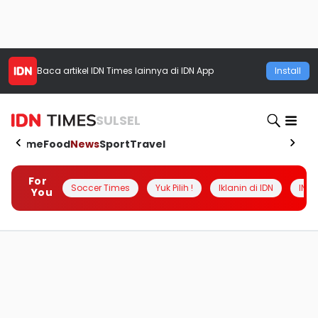
Baca artikel
IDN Times
lainnya di IDN App
Install
SULSEL
Home
Food
News
Sport
Travel
For
Soccer Times
Yuk Pilih !
Iklanin di IDN
INSI
You