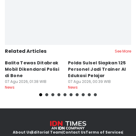
Related Articles
See More
Balita Tewas Ditabrak
Polda Sulsel Siapkan 125
G
Mobil Dikendarai Polisi
Personel Jadi Trainer AI
M
di Bone
Edukasi Pelajar
H
07 Agu 2026, 01:38 WIB
07 Agu 2026, 00:39 WIB
T
06
News
News
Ne
About Us
Editorial Team
Contact Us
Terms of Services