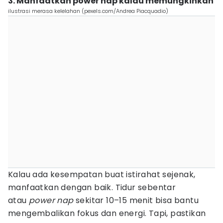
3. Manfaatkan power nap kalau memungkinkan
ilustrasi merasa kelelahan (pexels.com/Andrea Piacquadio)
Kalau ada kesempatan buat istirahat sejenak,
manfaatkan dengan baik. Tidur sebentar
atau
power nap
sekitar 10–15 menit bisa bantu
mengembalikan fokus dan energi. Tapi, pastikan