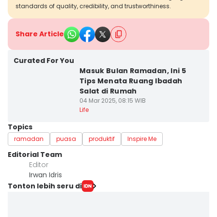
standards of quality, credibility, and trustworthiness.
Share Article
Curated For You
Masuk Bulan Ramadan, Ini 5
Tips Menata Ruang Ibadah
Salat di Rumah
04 Mar 2025, 08:15 WIB
Life
Topics
ramadan
puasa
produktif
Inspire Me
Editorial Team
Editor
Irwan Idris
Tonton lebih seru di