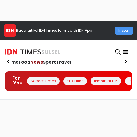
Baca artikel
IDN Times
lainnya di IDN App
Install
SULSEL
Home
Food
News
Sport
Travel
For
Soccer Times
Yuk Pilih !
Iklanin di IDN
INSI
You