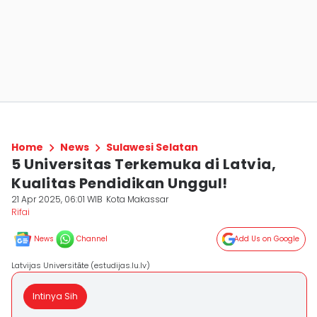
Home
News
Sulawesi Selatan
5 Universitas Terkemuka di Latvia,
Kualitas Pendidikan Unggul!
21 Apr 2025, 06:01 WIB
Kota Makassar
Rifai
News
Channel
Add Us on Google
Latvijas Universitāte (estudijas.lu.lv)
Intinya Sih