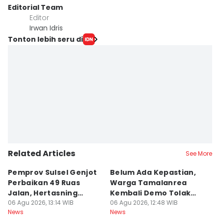
Editorial Team
Editor
Irwan Idris
Tonton lebih seru di
Related Articles
See More
Pemprov Sulsel Genjot
Belum Ada Kepastian,
P
Perbaikan 49 Ruas
Warga Tamalanrea
G
Jalan, Hertasning
Kembali Demo Tolak
P
Sudah 90%
06 Agu 2026, 13:14 WIB
Lokasi PSEL
06 Agu 2026, 12:48 WIB
G
06
News
News
Ne