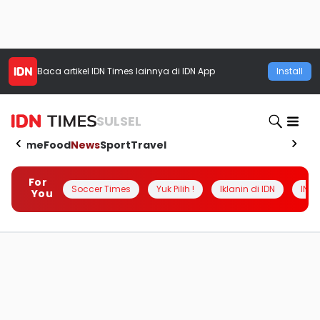
Baca artikel
IDN Times
lainnya di IDN App
Install
SULSEL
Home
Food
News
Sport
Travel
For
Soccer Times
Yuk Pilih !
Iklanin di IDN
INSI
You