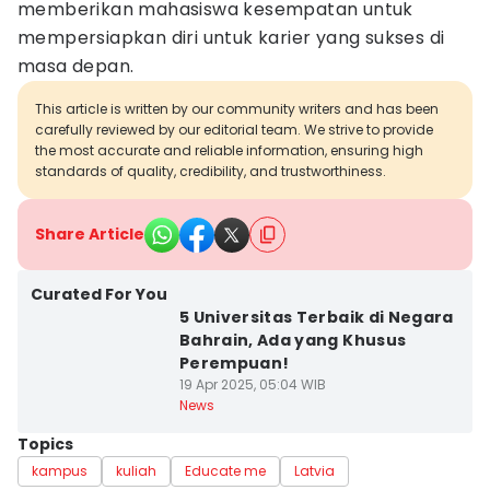
memberikan mahasiswa kesempatan untuk
mempersiapkan diri untuk karier yang sukses di
masa depan.
This article is written by our community writers and has been
carefully reviewed by our editorial team. We strive to provide
the most accurate and reliable information, ensuring high
standards of quality, credibility, and trustworthiness.
Share Article
Curated For You
5 Universitas Terbaik di Negara
Bahrain, Ada yang Khusus
Perempuan!
19 Apr 2025, 05:04 WIB
News
Topics
kampus
kuliah
Educate me
Latvia