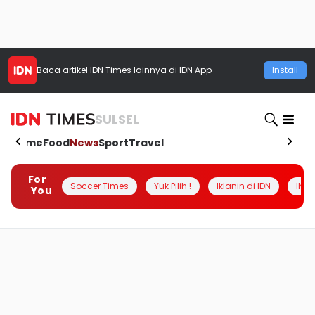
Baca artikel
IDN Times
lainnya di IDN App
Install
SULSEL
Home
Food
News
Sport
Travel
For
Soccer Times
Yuk Pilih !
Iklanin di IDN
INSI
You