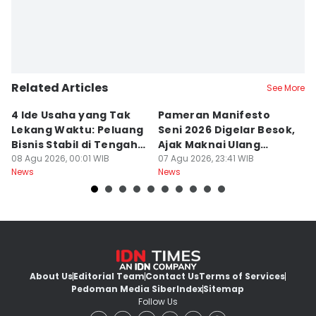
Related Articles
See More
4 Ide Usaha yang Tak
Pameran Manifesto
S
Lekang Waktu: Peluang
Seni 2026 Digelar Besok,
I
Bisnis Stabil di Tengah
Ajak Maknai Ulang
d
Perubahan
08 Agu 2026, 00:01 WIB
Maritim
07 Agu 2026, 23:41 WIB
07
News
News
Ne
About Us
Editorial Team
Contact Us
Terms of Services
Pedoman Media Siber
Index
Sitemap
Follow Us