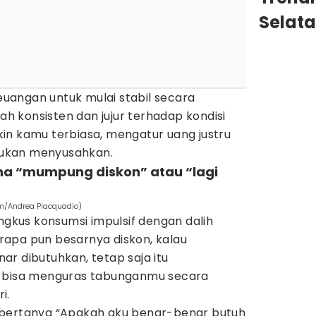
Selat
keuangan untuk mulai stabil secara
lah konsisten dan jujur terhadap kondisi
in kamu terbiasa, mengatur uang justru
ukan menyusahkan.
ena “mumpung diskon” atau “lagi
com/Andrea Piacquadio)
ungkus konsumsi impulsif dengan dalih
apa pun besarnya diskon, kalau
r dibutuhkan, tetap saja itu
i bisa menguras tabunganmu secara
i.
 bertanya “Apakah aku benar-benar butuh