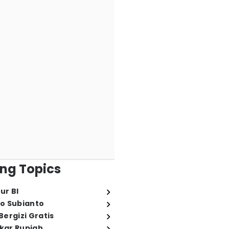
ng Topics
ur BI
o Subianto
ergizi Gratis
ukar Rupiah