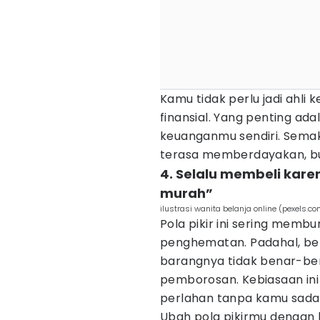
Kamu tidak perlu jadi ahli 
finansial. Yang penting ada
keuanganmu sendiri. Semak
terasa memberdayakan, b
4. Selalu membeli kar
murah”
ilustrasi wanita belanja online (pexels.
Pola pikir ini sering memb
penghematan. Padahal, ber
barangnya tidak benar-bena
pemborosan. Kebiasaan in
perlahan tanpa kamu sadar
Ubah pola pikirmu dengan