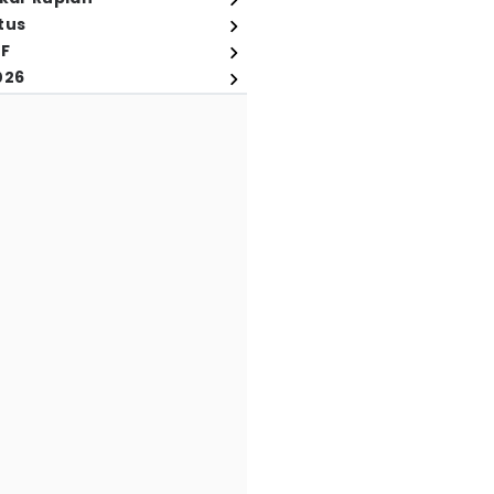
tus
FF
026