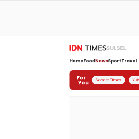
SULSEL
Home
Food
News
Sport
Travel
For
Soccer Times
Yuk 
You