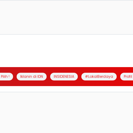
Pilih !
Iklanin di IDN
INSIDENESIA
#LokalBerdaya
Profi