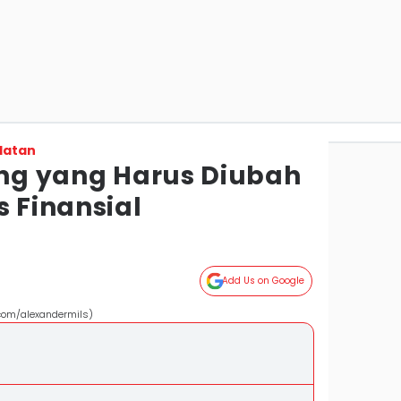
latan
Uang yang Harus Diubah
s Finansial
Add Us on Google
com/alexandermils)