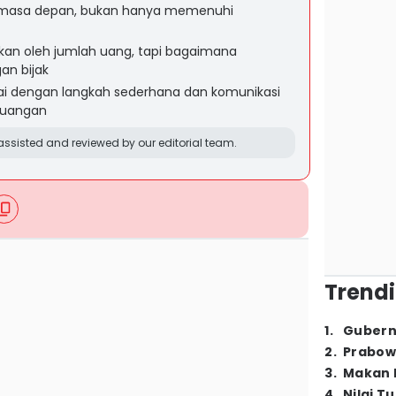
k masa depan, bukan hanya memenuhi
kan oleh jumlah uang, tapi bagaimana
an bijak
ai dengan langkah sederhana dan komunikasi
keuangan
ssisted and reviewed by our editorial team.
Trendi
1
.
Gubern
2
.
Prabow
3
.
Makan B
4
.
Nilai T