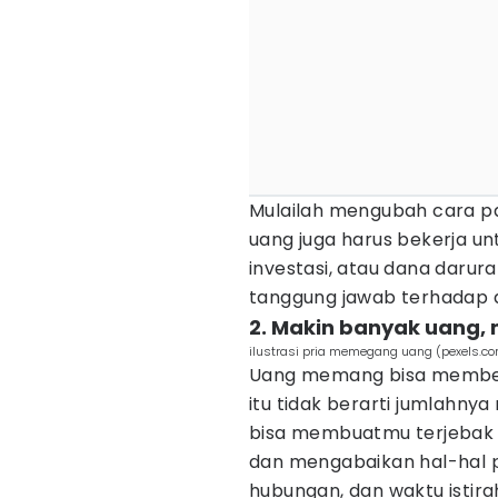
Mulailah mengubah cara 
uang juga harus bekerja u
investasi, atau dana darura
tanggung jawab terhadap di
2. Makin banyak uang,
ilustrasi pria memegang uang (pexels.c
Uang memang bisa member
itu tidak berarti jumlahny
bisa membuatmu terjebak d
dan mengabaikan hal-hal p
hubungan, dan waktu istira