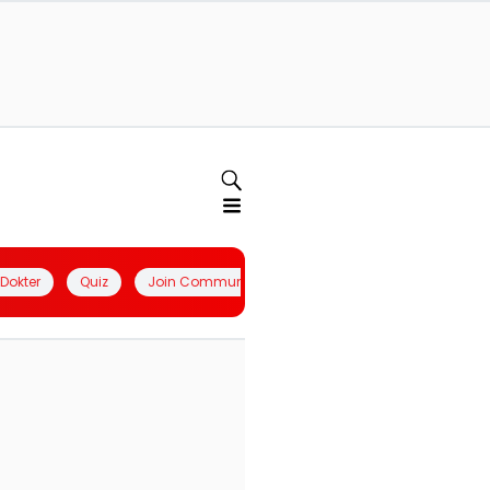
l Dokter
Quiz
Join Community