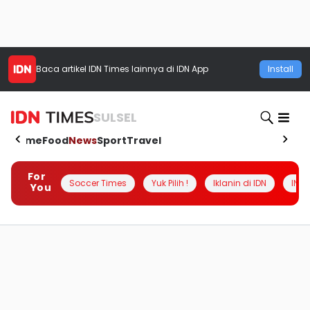
Baca artikel
IDN Times
lainnya di IDN App
Install
SULSEL
Home
Food
News
Sport
Travel
For
Soccer Times
Yuk Pilih !
Iklanin di IDN
INSI
You