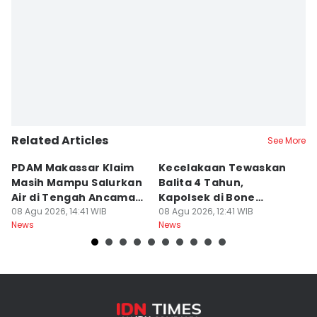
Editor
Ashrawi Muin
Related Articles
See More
PDAM Makassar Klaim
Kecelakaan Tewaskan
P
Masih Mampu Salurkan
Balita 4 Tahun,
S
Air di Tengah Ancaman
Kapolsek di Bone
R
Kekeringan
08 Agu 2026, 14:41 WIB
Diperiksa Propam
08 Agu 2026, 12:41 WIB
P
08
News
News
Ne
K