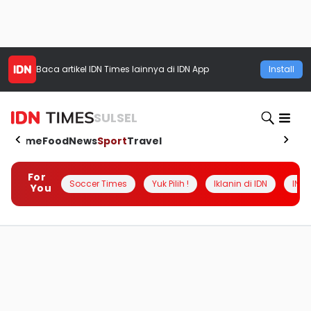
Baca artikel
IDN Times
lainnya di IDN App
Install
SULSEL
Home
Food
News
Sport
Travel
For
Soccer Times
Yuk Pilih !
Iklanin di IDN
INSI
You