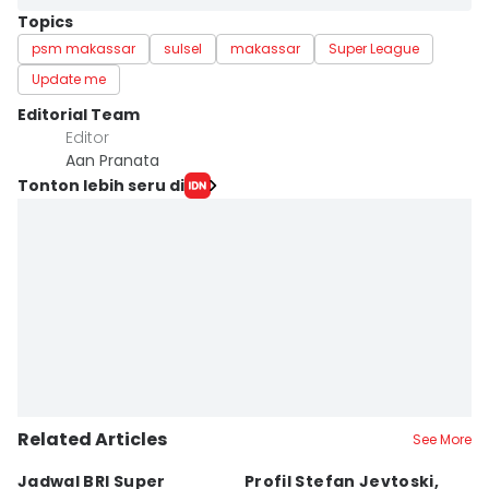
Topics
psm makassar
sulsel
makassar
Super League
Update me
Editorial Team
Editor
Aan Pranata
Tonton lebih seru di
Related Articles
See More
Jadwal BRI Super
Profil Stefan Jevtoski,
W