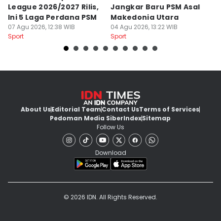
League 2026/2027 Rilis,
Jangkar Baru PSM Asal
d
Ini 5 Laga Perdana PSM
Makedonia Utara
A
07 Agu 2026, 12:38 WIB
04 Agu 2026, 13:22 WIB
B
03
Sport
Sport
Sp
About Us
Editorial Team
Contact Us
Terms of Services
Pedoman Media Siber
Index
Sitemap
Follow Us
Download
© 2026 IDN. All Rights Reserved.