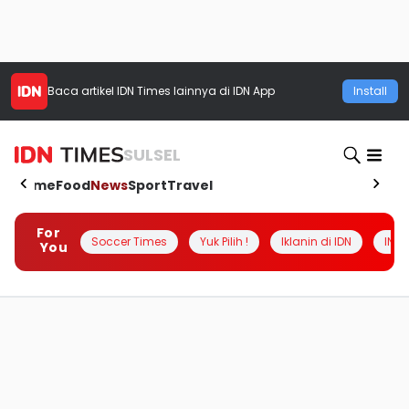
Baca artikel
IDN Times
lainnya di IDN App
Install
SULSEL
Home
Food
News
Sport
Travel
For
Soccer Times
Yuk Pilih !
Iklanin di IDN
INSI
You