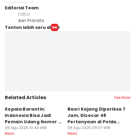
Editorial Team
Editor
Aan Pranata
Tonton lebih seru di
Related Articles
See More
Kepala Barantin:
Basri Kajang Diperiksa 7
4
Indonesia Bisa Jadi
Jam, Dicecar 48
L
Pemain Udang Nomor 1
Pertanyaan di Polda
Bi
Dunia
08 Agu 2026, 10:44 WIB
Sulsel
08 Agu 2026, 09:07 WIB
P
08
News
News
Ne