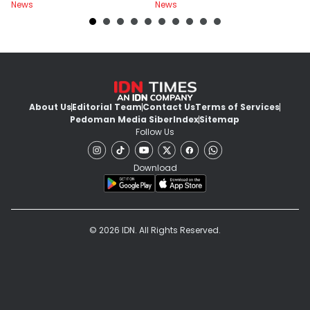
News
News
Ne
About Us
Editorial Team
Contact Us
Terms of Services
Pedoman Media Siber
Index
Sitemap
Follow Us
Download
© 2026 IDN. All Rights Reserved.