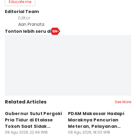
Educate me
Editorial Team
Editor
Aan Pranata
Tonton lebih seru di
Related Articles
See More
Gubernur Sulut Pergoki
PDAM Makassar Hadapi
P
Pria Tidur di Etalase
Maraknya Pencurian
M
Tokoh Saat Sidak
Meteran, Pelayanan
A
Gedung
08 Agu 2026, 22:49 WIB
Ikut Terdampak
08 Agu 2026, 18:00 WIB
K
08