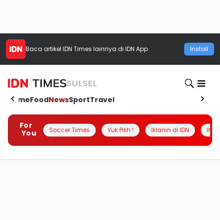
Baca artikel
IDN Times
lainnya di IDN App
Install
SULSEL
Home
Food
News
Sport
Travel
For
Soccer Times
Yuk Pilih !
Iklanin di IDN
INSI
You