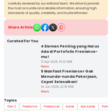
carefully reviewed by our editorial team. We strive to provide
the most accurate and reliable information, ensuring high
standards of quality, credibility, and trustworthiness.
Share Article
Curated For You
4 Elemen Penting yang Harus
Ada di Portofolio Freelance-
mu!
12 Apr 2025, 14:10 WIB
News
5 Manfaat Freelancer Gak
Menunda-nunda Pekerjaan,
Cepat Selesaikan!
14 Jun 2026, 22:15 WIB
News
Topics
Gen Z
Freelance
Freelancer
karier
tips karier
Portofo