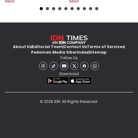
News
News
Ne
About Us
Editorial Team
Contact Us
Terms of Services
Pedoman Media Siber
Index
Sitemap
Follow Us
Download
© 2026 IDN. All Rights Reserved.