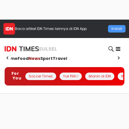
Baca artikel
IDN Times
lainnya di IDN App
Install
SULSEL
Home
Food
News
Sport
Travel
For
Soccer Times
Yuk Pilih !
Iklanin di IDN
INSI
You