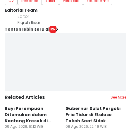
CV
freelance
karier
Portofolio
Educate me
Editorial Team
Editor
Fiqrah Risar
Tonton lebih seru di
Related Articles
See More
Bayi Perempuan
Gubernur Sulut Pergoki
P
Ditemukan dalam
Pria Tidur di Etalase
M
Kantong Kresek di
Tokoh Saat Sidak
M
Pinggir Jalan Gowa
09 Agu 2026, 13:12 WIB
Gedung
08 Agu 2026, 22:49 WIB
I
08