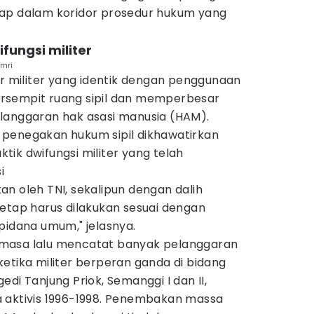
tap dalam koridor prosedur hukum yang
ifungsi militer
Amri
ur militer yang identik dengan penggunaan
rsempit ruang sipil dan memperbesar
langgaran hak asasi manusia (HAM).
penegakan hukum sipil dikhawatirkan
ik dwifungsi militer yang telah
i
n oleh TNI, sekalipun dengan dalih
tetap harus dilakukan sesuai dengan
pidana umum," jelasnya.
masa lalu mencatat banyak pelanggaran
etika militer berperan ganda di bidang
agedi Tanjung Priok, Semanggi I dan II,
 aktivis 1996-1998. Penembakan massa