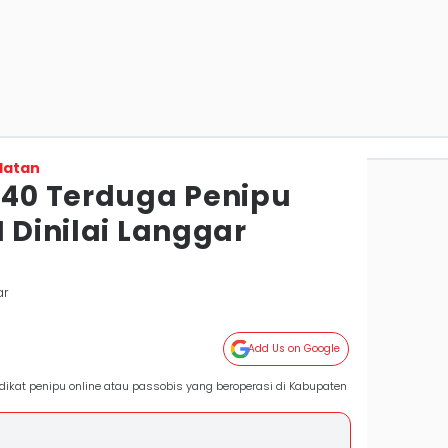
latan
40 Terduga Penipu
I Dinilai Langgar
ar
Add Us on Google
at penipu online atau passobis yang beroperasi di Kabupaten