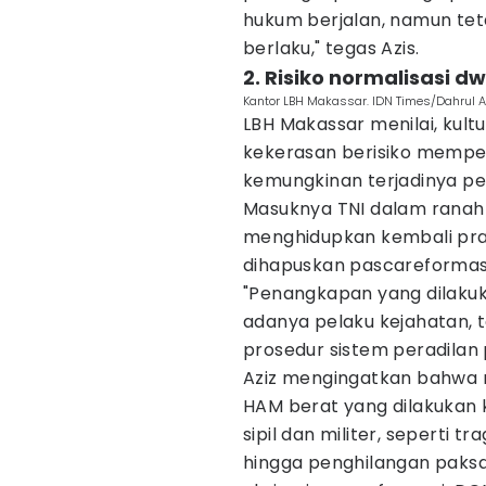
hukum berjalan, namun te
berlaku," tegas Azis.
2. Risiko normalisasi dw
Kantor LBH Makassar. IDN Times/Dahrul 
LBH Makassar menilai, kult
kekerasan berisiko mempe
kemungkinan terjadinya pe
Masuknya TNI dalam ranah 
menghidupkan kembali prakt
dihapuskan pascareformas
"Penangkapan yang dilakuka
adanya pelaku kejahatan, 
prosedur sistem peradilan 
Aziz mengingatkan bahwa 
HAM berat yang dilakukan k
sipil dan militer, seperti tr
hingga penghilangan paksa