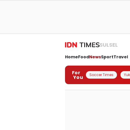
SULSEL
Home
Food
News
Sport
Travel
For
Soccer Times
Yuk 
You