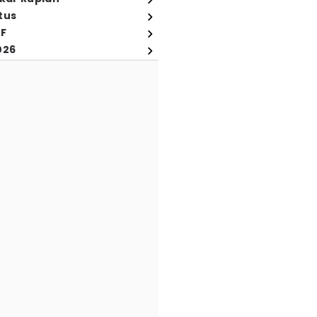
tus
FF
026