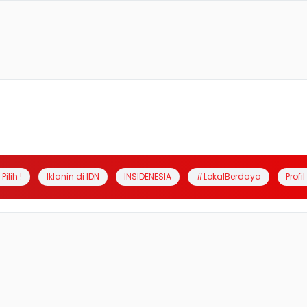
Pilih !
Iklanin di IDN
INSIDENESIA
#LokalBerdaya
Profi