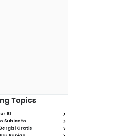
ng Topics
ur BI
o Subianto
ergizi Gratis
ukar Rupiah