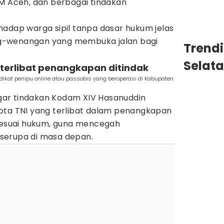
OM Aceh, dan berbagai tindakan
hadap warga sipil tanpa dasar hukum jelas
g-wenangan yang membuka jalan bagi
Trend
Selat
 terlibat penangkapan ditindak
at penipu online atau passobis yang beroperasi di Kabupaten
ar tindakan Kodam XIV Hasanuddin
ota TNI yang terlibat dalam penangkapan
 sesuai hukum, guna mencegah
serupa di masa depan.