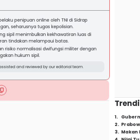
laku penipuan online oleh TNI di Sidrap
an, seharusnya tugas kepolisian.
ng sipil menimbulkan kekhawatiran luas di
oran tindakan melampaui batas.
risiko normalisasi dwifungsi militer dengan
akan hukum sipil.
ssisted and reviewed by our editorial team.
Trendi
1
.
Gubern
2
.
Prabow
3
.
Makan B
4
.
Nilai T