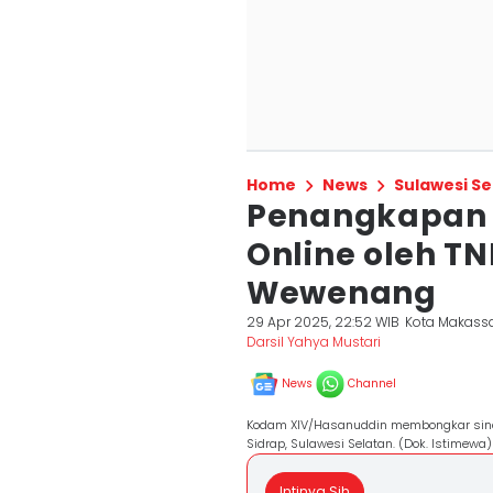
Home
News
Sulawesi Se
Penangkapan 
Online oleh TN
Wewenang
29 Apr 2025, 22:52 WIB
Kota Makass
Darsil Yahya Mustari
News
Channel
Kodam XIV/Hasanuddin membongkar sindik
Sidrap, Sulawesi Selatan. (Dok. Istimewa)
Intinya Sih