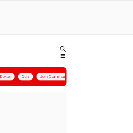
l Dokter
Quiz
Join Community