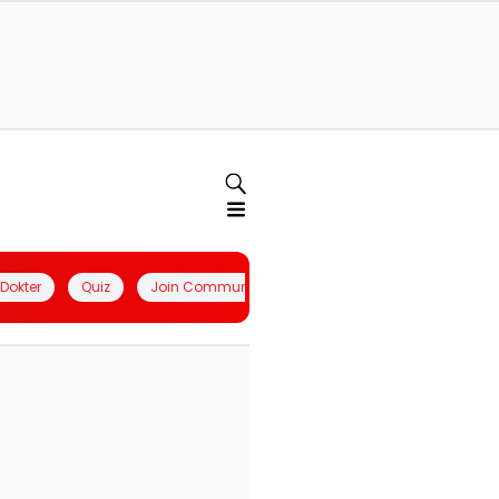
l Dokter
Quiz
Join Community