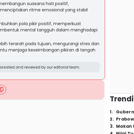
embangun suasana hati positif,
 menciptakan ritme emosional yang stabil
buhkan pola pikir positif, memperkuat
 membentuk mental tangguh dalam menghadapi
bih terarah pada tujuan, mengurangi stres dan
tu menjaga keseimbangan pikiran di tengah
ssisted and reviewed by our editorial team.
Trendi
1
.
Gubern
2
.
Prabow
3
.
Makan B
4
.
Nilai T