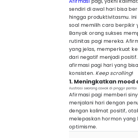
Afirmasi
pagi, yakni kalima
sendiri di awal hari bisa b
hingga produktivitasmu. In
soal memilih cara berpiki
Banyak orang sukses mempr
rutinitas pagi mereka. Af
yang jelas, memperkuat k
dari negatif menjadi positif
afirmasi pagi hari yang bis
konsisten.
Keep scrolling
!
1. Meningkatkan mood d
ilustrasi seorang cowok di pinggir pant
Afirmasi pagi memberi siny
menjalani hari dengan pen
dengan kalimat positif, o
melepaskan hormon yang b
optimisme.