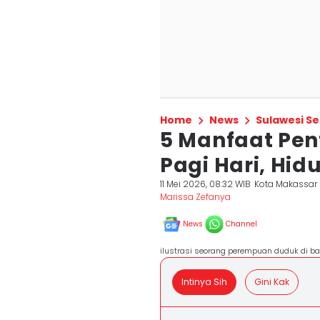
Home
News
Sulawesi Se
5 Manfaat Pen
Pagi Hari, Hid
11 Mei 2026, 08:32 WIB
Kota Makassar
Marissa Zefanya
News
Channel
ilustrasi seorang perempuan duduk di bal
Intinya Sih
Gini Kak