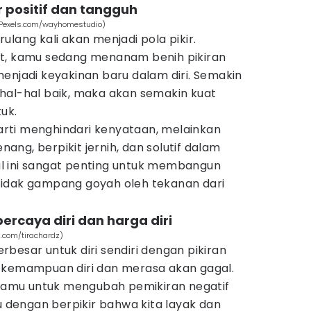
r positif dan tangguh
 (Pexels.com/wayhomestudio)
ulang kali akan menjadi pola pikir.
at, kamu sedang menanam benih pikiran
enjadi keyakinan baru dalam diri. Semakin
hal-hal baik, maka akan semakin kuat
tuk.
erarti menghindari kenyataan, melainkan
ng, berpikit jernih, dan solutif dalam
l ini sangat penting untuk membangun
tidak gampang goyah oleh tekanan dari
rcaya diri dan harga diri
ik.com/tirachardz)
terbesar untuk diri sendiri dengan pikiran
 kemampuan diri dan merasa akan gagal.
h kamu untuk mengubah pemikiran negatif
tu dengan berpikir bahwa kita layak dan