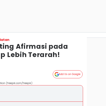
latan
ting Afirmasi pada
up Lebih Terarah!
Add Us on Google
kon (freepik.com/freepik)