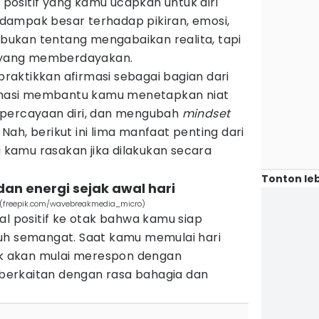
t positif yang kamu ucapkan untuk diri
erdampak besar terhadap pikiran, emosi,
i bukan tentang mengabaikan realita, tapi
r yang memberdayakan.
aktikkan afirmasi sebagai bagian dari
irmasi membantu kamu menetapkan niat
epercayaan diri, dan mengubah
mindset
. Nah, berikut ini lima manfaat penting dari
a kamu rasakan jika dilakukan secara
Tonton leb
an energi sejak awal hari
ai (freepik.com/wavebreakmedia_micro)
al positif ke otak bahwa kamu siap
uh semangat. Saat kamu memulai hari
tak akan mulai merespon dengan
erkaitan dengan rasa bahagia dan