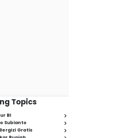
ng Topics
ur BI
o Subianto
ergizi Gratis
ukar Rupiah