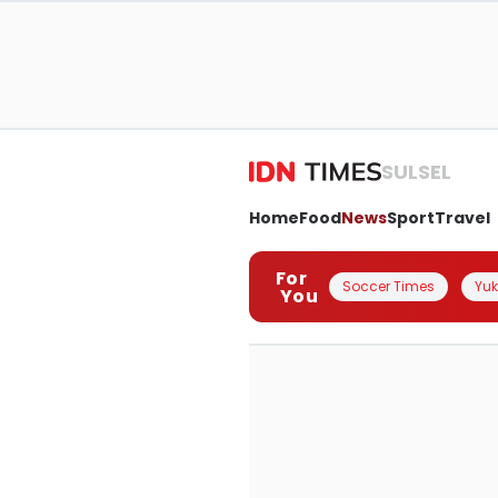
SULSEL
Home
Food
News
Sport
Travel
For
Soccer Times
Yuk 
You