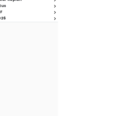
tus
FF
026