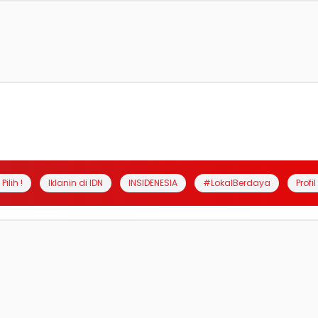
Pilih !
Iklanin di IDN
INSIDENESIA
#LokalBerdaya
Profi