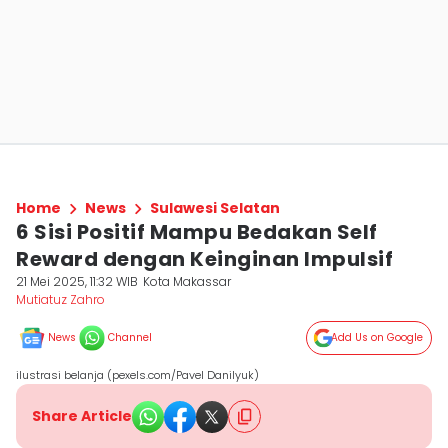
Home
News
Sulawesi Selatan
6 Sisi Positif Mampu Bedakan Self
Reward dengan Keinginan Impulsif
21 Mei 2025, 11:32 WIB
Kota Makassar
Mutiatuz Zahro
News
Channel
Add Us on Google
ilustrasi belanja (pexels.com/Pavel Danilyuk)
Share Article