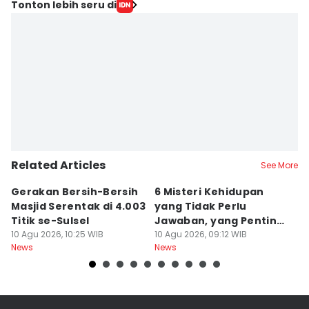
Tonton lebih seru di
Related Articles
See More
Gerakan Bersih-Bersih
6 Misteri Kehidupan
U
Masjid Serentak di 4.003
yang Tidak Perlu
P
Titik se-Sulsel
Jawaban, yang Penting
B
10 Agu 2026, 10:25 WIB
Maknanya
10 Agu 2026, 09:12 WIB
10
News
News
Ne