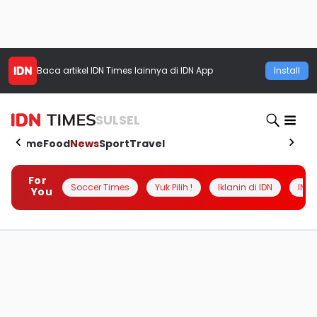
Baca artikel
IDN Times
lainnya di IDN App
Install
SULSEL
Home
Food
News
Sport
Travel
For
Soccer Times
Yuk Pilih !
Iklanin di IDN
INSI
You