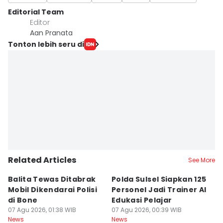
Editorial Team
Editor
Aan Pranata
Tonton lebih seru di
Related Articles
See More
Balita Tewas Ditabrak
Polda Sulsel Siapkan 125
G
Mobil Dikendarai Polisi
Personel Jadi Trainer AI
M
di Bone
Edukasi Pelajar
H
07 Agu 2026, 01:38 WIB
07 Agu 2026, 00:39 WIB
T
06
News
News
Ne