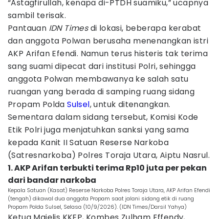
“Astagfirullah, kenapa di-PTDH suamiku,” ucapnya
sambil terisak.
Pantauan
IDN Times
di lokasi, beberapa kerabat
dan anggota Polwan berusaha menenangkan istri
AKP Arifan Efendi. Namun terus histeris tak terima
sang suami dipecat dari institusi Polri, sehingga
anggota Polwan membawanya ke salah satu
ruangan yang berada di samping ruang sidang
Propam Polda
Sulsel
, untuk ditenangkan.
Sementara dalam sidang tersebut, Komisi Kode
Etik Polri juga menjatuhkan sanksi yang sama
kepada Kanit II Satuan Reserse Narkoba
(Satresnarkoba) Polres Toraja Utara, Aiptu Nasrul.
1. AKP Arifan terbukti terima Rp10 juta per pekan
dari bandar narkoba
Kepala Satuan (Kasat) Reserse Narkoba Polres Toraja Utara, AKP Arifan Efendi
(tengah) dikawal dua anggota Propam saat jalani sidang etik di ruang
Propam Polda Sulsel, Selasa (10/9/2026). (IDN Times/Darsil Yahya)
Ketua Majelis KKEP, Kombes Zulham Effendy,