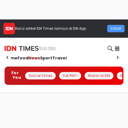
Baca artikel
IDN Times
lainnya di IDN App
Install
SULSEL
Home
Food
News
Sport
Travel
For
Soccer Times
Yuk Pilih !
Iklanin di IDN
INSI
You