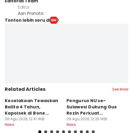
Editorial Team
Editor
Aan Pranata
Tonton lebih seru di
Related Articles
See More
Kecelakaan Tewaskan
Pengurus NU se-
K
Balita 4 Tahun,
Sulawesi Dukung Gus
I
Kapolsek di Bone
Rozin Perkuat
P
Diperiksa Propam
08 Agu 2026, 12:41 WIB
Pesantren dan
08 Agu 2026, 12:26 WIB
D
08
News
News
Ne
Kemandirian Jam'iyah