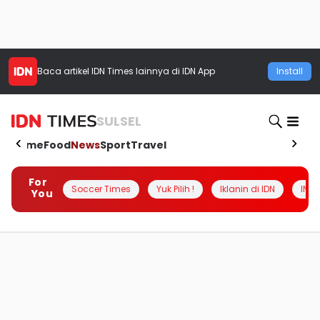
Baca artikel
IDN Times
lainnya di IDN App
Install
SULSEL
Home
Food
News
Sport
Travel
For
Soccer Times
Yuk Pilih !
Iklanin di IDN
INSI
You